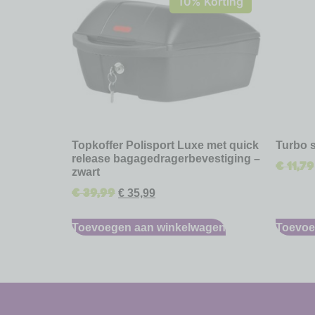
10% Korting
Topkoffer Polisport Luxe met quick
Turbo 
release bagagedragerbevestiging –
€
11,79
zwart
€
39,99
€
35,99
Toevoegen aan winkelwagen
Toevoe