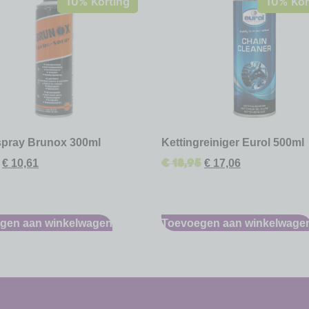
10% Korting
10% Kor
spray Brunox 300ml
Kettingreiniger Eurol 500ml
€
18,95
€
10,61
€
17,06
gen aan winkelwagen
Toevoegen aan winkelwage