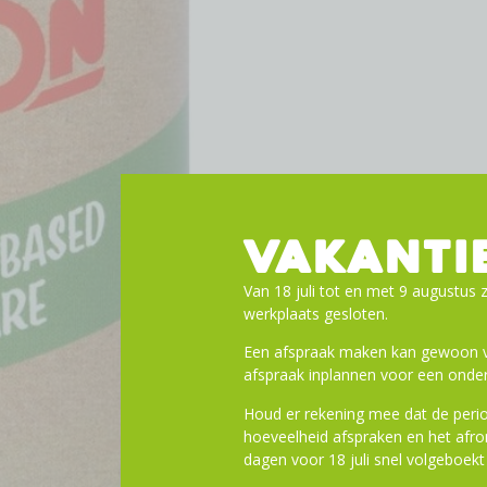
VAKANTI
Van 18 juli tot en met 9 augustus z
werkplaats gesloten.
Een afspraak maken kan gewoon vi
afspraak inplannen voor een onder
Houd er rekening mee dat de perio
hoeveelheid afspraken en het af
dagen voor 18 juli snel volgeboekt 