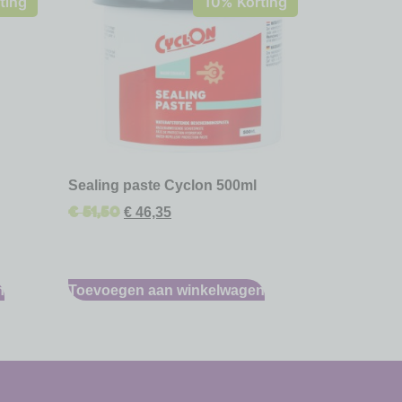
ting
10% Korting
Sealing paste Cyclon 500ml
€
51,50
€
46,35
n
Toevoegen aan winkelwagen