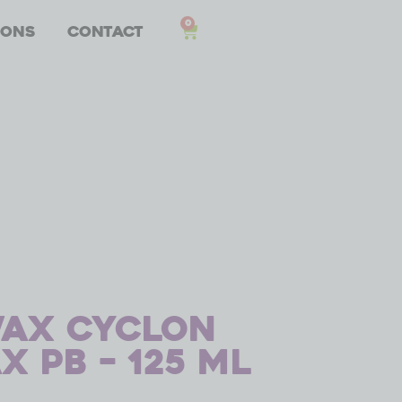
0
 ons
Contact
wax Cyclon
 PB – 125 ml