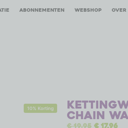
atie
Abonnementen
Webshop
Over
Ketting
10% Korting
chain wax
€
19,95
€
17,96