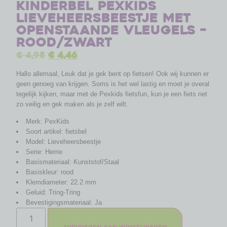
Kinderbel PexKids
Lieveheersbeestje met
openstaande vleugels –
rood/zwart
€
4,95
€
4,46
Hallo allemaal, Leuk dat je gek bent op fietsen! Ook wij kunnen er
geen genoeg van krijgen. Soms is het wel lastig en moet je overal
tegelijk kijken, maar met de Pexkids fietsfun, kun je een fiets net
zo veilig en gek maken als je zelf wilt.
Merk: PexKids
Soort artikel: fietsbel
Model: Lieveheersbeestje
Serie: Herrie
Basismateriaal: Kunststof/Staal
Basiskleur: rood
Klemdiameter: 22.2 mm
Geluid: Tring-Tring
Bevestigingsmateriaal: Ja