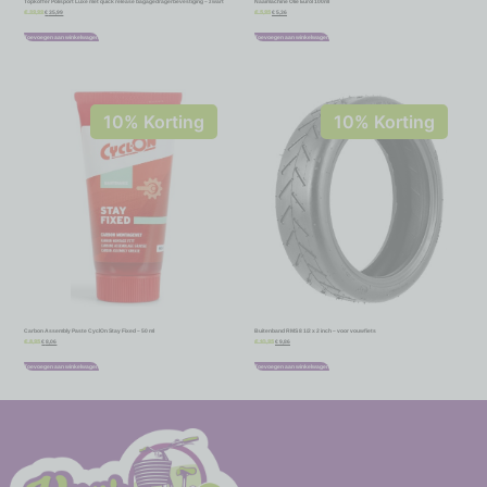
Topkoffer Polisport Luxe met quick release bagagedragerbevestiging – zwart
Naaimachine Olie Eurol 100ml
€
35,99
€
5,36
€
39,99
€
5,95
Toevoegen aan winkelwagen
Toevoegen aan winkelwagen
10% Korting
10% Korting
Carbon Assembly Paste CyclOn Stay Fixed – 50 ml
Buitenband RMS 8 1/2 x 2 inch – voor vouwfiets
€
8,06
€
9,86
€
8,95
€
10,95
Toevoegen aan winkelwagen
Toevoegen aan winkelwagen
-
-