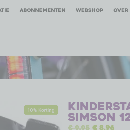
atie
Abonnementen
Webshop
Over
Kinders
10% Korting
Simson 12
€
9,95
€
8,96