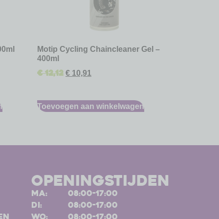
00ml
Motip Cycling Chaincleaner Gel –
400ml
€
12,12
€
10,91
n
Toevoegen aan winkelwagen
openingstijden
ma:
08:00-17:00
di:
08:00-17:00
en
wo:
08:00-17:00