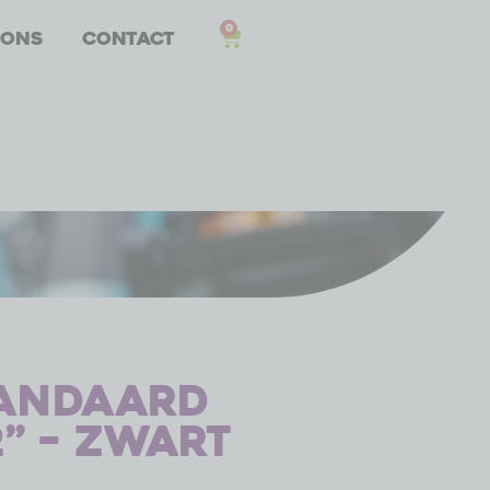
0
 ons
Contact
tandaard
” – zwart