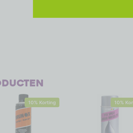
oducten
10% Korting
10% Kor