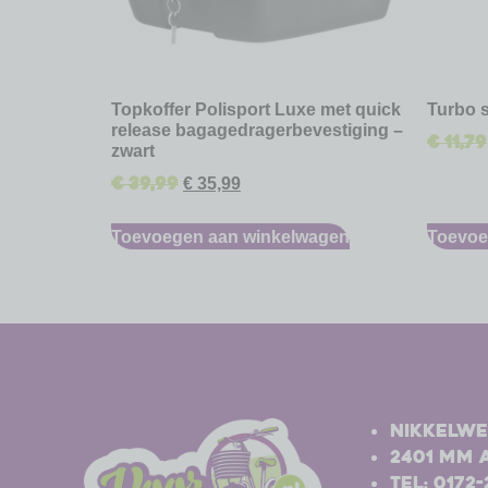
Topkoffer Polisport Luxe met quick
Turbo 
release bagagedragerbevestiging –
€
11,79
zwart
€
39,99
€
35,99
Toevoegen aan winkelwagen
Toevoe
-
-
Nikkelwe
2401 MM 
Tel: 0172