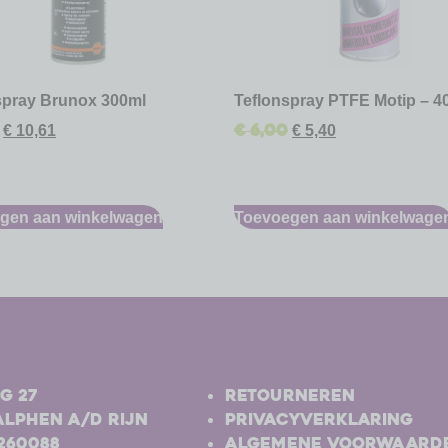
spray Brunox 300ml
Teflonspray PTFE Motip – 4
€
6,00
€
10,61
€
5,40
gen aan winkelwagen
Toevoegen aan winkelwage
-
g 27
Retourneren
Alphen a/d Rijn
Privacyverklaring
-260088
Algemene voorwaard