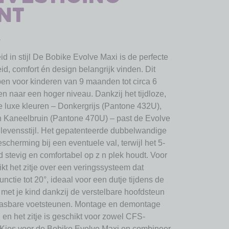
nt
1
d in stijl De Bobike Evolve Maxi is de perfecte
id, comfort én design belangrijk vinden. Dit
pen voor kinderen van 9 maanden tot circa 6
chten naar een hoger niveau. Dankzij het tijdloze,
ie luxe kleuren – Donkergrijs (Pantone 432U),
 Kaneelbruin (Pantone 470U) – past de Evolve
n levensstijl. Het gepatenteerde dubbelwandige
scherming bij een eventuele val, terwijl het 5-
d stevig en comfortabel op z n plek houdt. Voor
kt het zitje over een veringssysteem dat
unctie tot 20°, ideaal voor een dutje tijdens de
 met je kind dankzij de verstelbare hoofdsteun
npasbare voetsteunen. Montage en demontage
, en het zitje is geschikt voor zowel CFS-
. Kies voor de Bobike Evolve Maxi en combineer