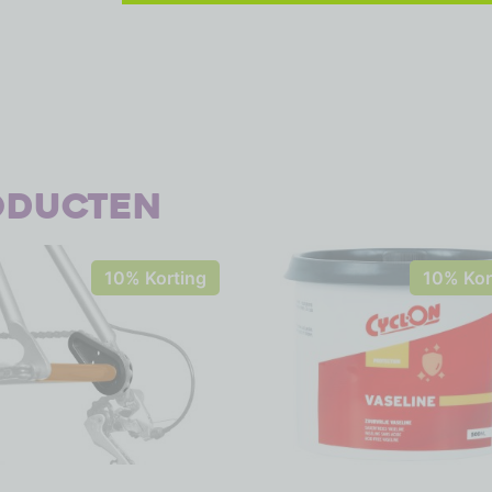
oducten
10% Korting
10% Kor