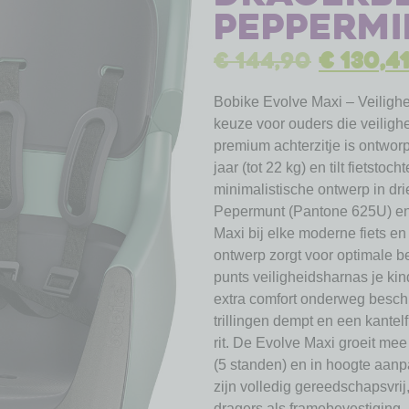
Peppermi
€
144,90
€
130,4
Bobike Evolve Maxi – Veilighei
keuze voor ouders die veilighe
premium achterzitje is ontwor
jaar (tot 22 kg) en tilt fietsto
minimalistische ontwerp in dr
Pepermunt (Pantone 625U) en
Maxi bij elke moderne fiets e
ontwerp zorgt voor optimale be
punts veiligheidsharnas je kin
extra comfort onderweg beschi
trillingen dempt en een kantelf
rit. De Evolve Maxi groeit mee
(5 standen) en in hoogte aa
zijn volledig gereedschapsvrij
dragers als framebevestiging