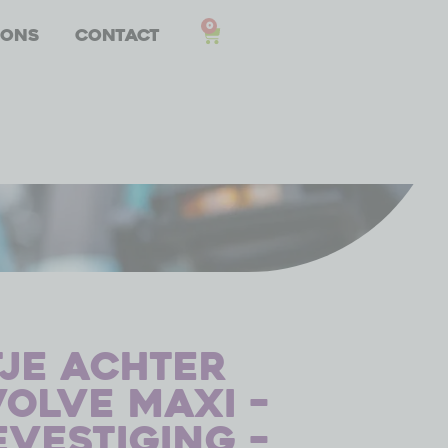
0
 ons
Contact
tje achter
volve Maxi –
vestiging –