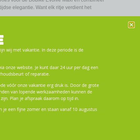
jdse elegantie. Want elk ritje verdient het
 9 maanden tot 6 jaar (max. 22 kg)
tra veiligheid (Bobike patent)
E
et tweedelige sluiting
oofdsteun (5 cm)
ijn wij met vakantie. In deze periode is de
t 20° zonder gereedschap
m voor comfortabele ritten
a onze website. Je kunt daar 24 uur per dag een
steunen
houdsbeurt of reparatie.
vrije montage en demontage
de vóór onze vakantie erg druk is. Door de grote
n framebevestiging
ronden van lopende werkzaamheden kunnen de
le kleuren
zijn. Plan je afspraak daarom op tijd in.
volgens EN14344:2022 (GS/TÜV)
 je een fijne zomer en staan vanaf 10 augustus
n winkelwagen