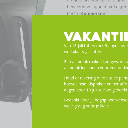
bewezen veiligheid met eigenti
beste.
Kenmerken:
Geschikt voor kinderen van
Dubbelwandige kuip voor ex
VAKANTI
5-punts veiligheidsgordel m
In 5 standen verstelbare h
Van 18 juli tot en met 9 augustus z
werkplaats gesloten.
Rugleuning verstelbaar to
Geïntegreerd veringssystee
Een afspraak maken kan gewoon vi
In hoogte verstelbare voet
afspraak inplannen voor een onder
Eenvoudige, gereedschaps
Houd er rekening mee dat de perio
Verkrijgbaar met drager- e
hoeveelheid afspraken en het af
Verkrijgbaar in drie stijlvol
dagen voor 18 juli snel volgeboekt 
Getest en gecertificeerd 
Bedankt voor je begrip. We wensen
weer graag voor je klaar.
Toevoegen aa