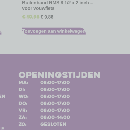
Buitenband RMS 8 1/2 x 2 inch –
voor vouwfiets
€
10,95
€
9,86
n
Toevoegen aan winkelwagen
openingstijden
ma:
08:00-17:00
di:
08:00-17:00
en
wo:
08:00-17:00
do:
08:00-17:00
vr:
08:00-17:00
za:
08:00-14:00
zo:
gesloten
uur