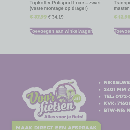
Topkoffer Polisport Luxe – zwart
Transpo
(vaste montage op drager)
master
€
37,99
€
12,9
€
34,19
Toevoegen aan winkelwagen
Toevoe
-
-
Nikkelwe
2401 MM 
Tel: 0172
Kvk: 7160
BTW-nr: 
maak direct een afspraak