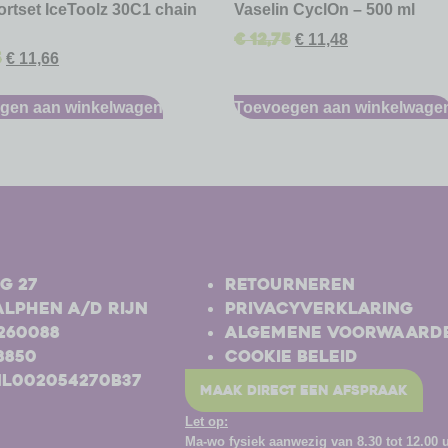
rtset IceToolz 30C1 chain
Vaselin CyclOn – 500 ml
€
12,75
€
11,48
5
€
11,66
gen aan winkelwagen
Toevoegen aan winkelwage
-
g 27
Retourneren
Alphen a/d Rijn
Privacyverklaring
-260088
Algemene voorwaard
8850
Cookie beleid
NL002054270B37
maak direct een afspraak
Let op:
Ma-wo
fysiek aanwezig van 8.30 tot 12.00 