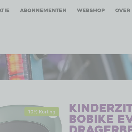
atie
Abonnementen
Webshop
Over
Kinderzi
10% Korting
Bobike E
dragerbe