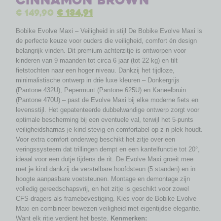
Cinnamon Brown
€
149,90
€
134,91
Bobike Evolve Maxi – Veiligheid in stijl De Bobike Evolve Maxi is
de perfecte keuze voor ouders die veiligheid, comfort én design
belangrijk vinden. Dit premium achterzitje is ontworpen voor
kinderen van 9 maanden tot circa 6 jaar (tot 22 kg) en tilt
fietstochten naar een hoger niveau. Dankzij het tijdloze,
minimalistische ontwerp in drie luxe kleuren – Donkergrijs
(Pantone 432U), Pepermunt (Pantone 625U) en Kaneelbruin
(Pantone 470U) – past de Evolve Maxi bij elke moderne fiets en
levensstijl. Het gepatenteerde dubbelwandige ontwerp zorgt voor
optimale bescherming bij een eventuele val, terwijl het 5-punts
veiligheidsharnas je kind stevig en comfortabel op z n plek houdt.
Voor extra comfort onderweg beschikt het zitje over een
veringssysteem dat trillingen dempt en een kantelfunctie tot 20°,
ideaal voor een dutje tijdens de rit. De Evolve Maxi groeit mee
met je kind dankzij de verstelbare hoofdsteun (5 standen) en in
hoogte aanpasbare voetsteunen. Montage en demontage zijn
volledig gereedschapsvrij, en het zitje is geschikt voor zowel
CFS-dragers als framebevestiging. Kies voor de Bobike Evolve
Maxi en combineer bewezen veiligheid met eigentijdse elegantie.
Want elk ritje verdient het beste.
Kenmerken: