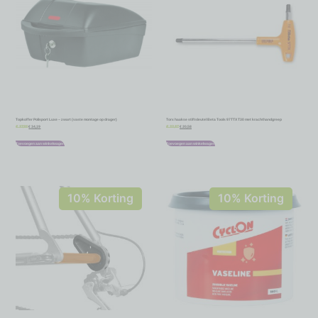
Topkoffer Polisport Luxe – zwart (vaste montage op drager)
Torx haakse stiftsleutel Beta Tools 97TTX T30 met krachthandgreep
€
34,19
€
20,58
€
37,99
€
22,87
Toevoegen aan winkelwagen
Toevoegen aan winkelwagen
10% Korting
10% Korting