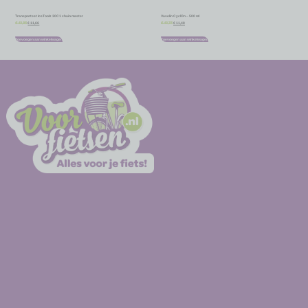
Transportset IceToolz 30C1 chain master
Vaselin CyclOn – 500 ml
€
11,66
€
11,48
€
12,95
€
12,75
Toevoegen aan winkelwagen
Toevoegen aan winkelwagen
-
-