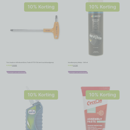
10% Korting
10% Korting
Torx haakse stiftsleutel Beta Tools 97TTX T30 met krachthandgreep
Vaselinespray Motip – 500 ml
€
20,58
€
17,02
€
22,87
€
18,91
Toevoegen aan winkelwagen
Toevoegen aan winkelwagen
10% Korting
10% Korting