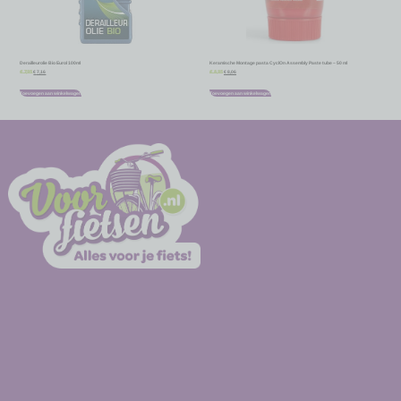
Derailleurolie Bio Eurol 100ml
Keramische Montage pasta CyclOn Assembly Paste tube – 50 ml
€
7,16
€
8,06
€
7,95
€
8,95
Toevoegen aan winkelwagen
Toevoegen aan winkelwagen
-
-