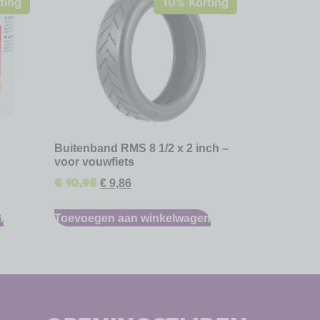
ting
10% Korting
Buitenband RMS 8 1/2 x 2 inch –
voor vouwfiets
€
10,95
€
9,86
n
Toevoegen aan winkelwagen