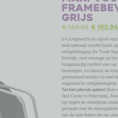
framebev
grijs
€
169,95
€
152,96
b>Lichtgewicht en stijlvol voor
kind optimaal comfort biedt, 
veiligheidsgesp De Thule Yepp
fietszitje, voor montage op he
hoogwaardig comfort voor uw ki
bevestigen, en dankzij de inn
gemonteerd worden op veel fi
magnetische veiligheidsgesp ze
Tot het uiterste getest
Onze ri
Test Center in Hillerstorp, Z
zijn tegen de moeilijkste omst
gemaakt voor de belangrijkste
van de vele testen die we uit