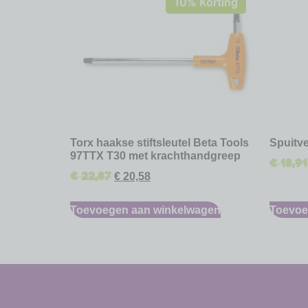
10% Korting
Torx haakse stiftsleutel Beta Tools
Spuitve
97TTX T30 met krachthandgreep
€
18,91
€
22,87
€
20,58
Toevoegen aan winkelwagen
Toevoe