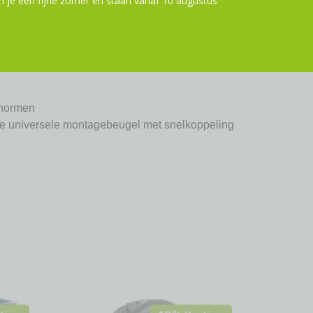
 je een fijne zomer en staan vanaf 10 augustus
inderen van 9 maanden* tot 6 jaar oud, tot
 kinderarts als het kind jonger dan 1 jaar is.)
snormen
e universele montagebeugel met snelkoppeling