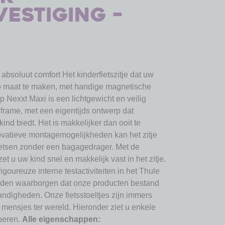
estiging –
 absoluut comfort Het kinderfietszitje dat uw
op maat te maken, met handige magnetische
 Nexxt Maxi is een lichtgewicht en veilig
t frame, met een eigentijds ontwerp dat
nd biedt. Het is makkelijker dan ooit te
ovatieve montagemogelijkheden kan het zitje
etsen zonder een bagagedrager. Met de
t u uw kind snel en makkelijk vast in het zitje.
goureuze interne testactiviteiten in het Thule
weden waarborgen dat onze producten bestand
andigheden. Onze fietsstoeltjes zijn immers
 mensjes ter wereld. Hieronder ziet u enkele
voeren.
Alle eigenschappen: