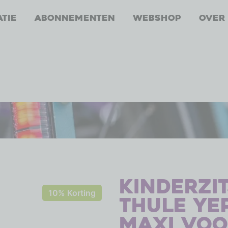
atie
Abonnementen
Webshop
Over
Kinderzi
10% Korting
Thule Ye
Maxi vo