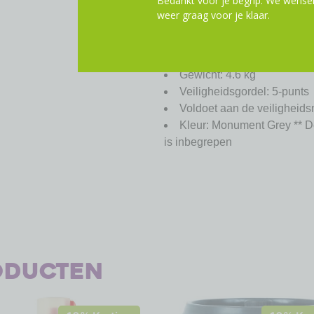
Bedankt voor je begrip. We wensen
Ontworpen en getest voor k
weer graag voor je klaar.
maximaal 22 kg. *Raadpleeg een
Technische specificaties:
Max. gewicht kind: 22 kg
Gewicht: 4.6 kg
Veiligheidsgordel: 5-punts
Voldoet aan de veiligheid
Kleur: Monument Grey ** D
is inbegrepen
oducten