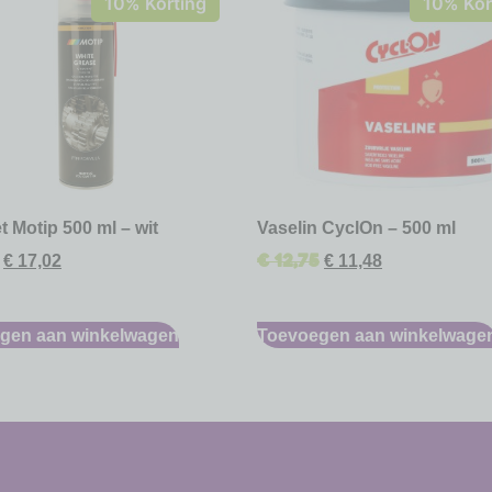
10% Korting
10% Kor
t Motip 500 ml – wit
Vaselin CyclOn – 500 ml
€
12,75
€
17,02
€
11,48
gen aan winkelwagen
Toevoegen aan winkelwage