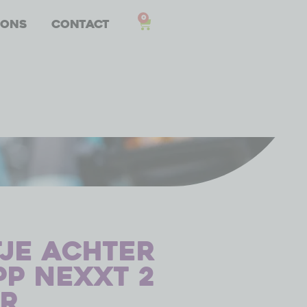
0
 ons
Contact
tje achter
pp Nexxt 2
or