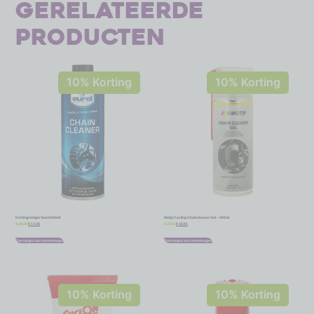
Gerelateerde
producten
10% Korting
10% Korting
Kettingreiniger Eurol 500ml
Motip Cycling Chaincleaner Gel – 400ml
€
17,06
€
10,91
€
18,95
€
12,12
Toevoegen aan winkelwagen
Toevoegen aan winkelwagen
10% Korting
10% Korting