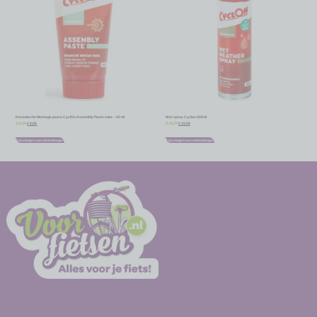
Keramische Montage pasta CyclOn Assembly Paste tube – 50 ml
Wet spray Cyclon 250ml
€
8,06
€
15,08
€
8,95
€
16,75
Toevoegen aan winkelwagen
Toevoegen aan winkelwagen
-
-