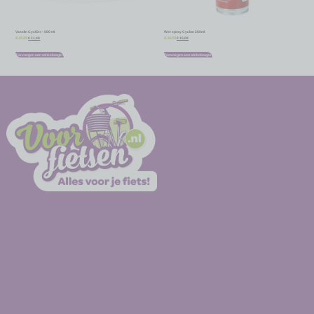
Vaselin CyclOn – 500 ml
Wet spray Cyclon 250ml
€
11,48
€
15,08
€
12,75
€
16,75
Toevoegen aan winkelwagen
Toevoegen aan winkelwagen
-
-