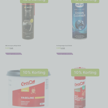
Siliconenspray Motip 400ml
Kettingreiniger Eurol 500ml
€
5,40
€
17,06
€
6,00
€
18,95
Toevoegen aan winkelwagen
Toevoegen aan winkelwagen
10% Korting
10% Korting