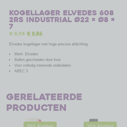
Kogellager Elvedes 608
2RS industrial ø22 × ø8 ×
7
€
3,95
€
3,56
Elvedes kogellager met hoge precisie afdichting.
Merk: Elvedes
Ballen gescheiden door kooi
Voor volledig roterende onderdelen
ABEC 3
Gerelateerde
producten
10% Korting
10% Korting