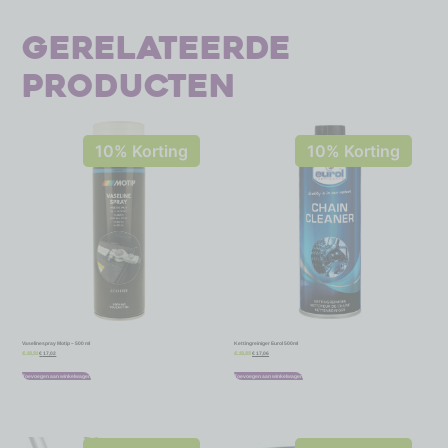
Gerelateerde
producten
10% Korting
10% Korting
Vaselinespray Motip – 500 ml
Kettingreiniger Eurol 500ml
€
17,02
€
17,06
€
18,91
€
18,95
Toevoegen aan winkelwagen
Toevoegen aan winkelwagen