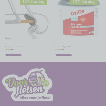
10% Korting
10% Korting
Transportset IceToolz 30C1 chain master
Sealing paste Cyclon 500ml
€
11,66
€
46,35
€
12,95
€
51,50
Toevoegen aan winkelwagen
Toevoegen aan winkelwagen
-
-