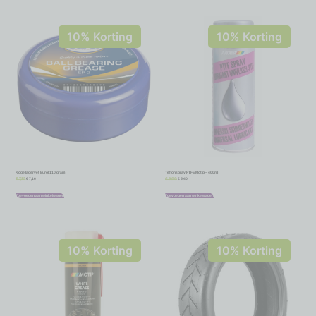
10% Korting
10% Korting
Kogellagervet Eurol 110 gram
Teflonspray PTFE Motip – 400ml
€
7,16
€
5,40
€
7,95
€
6,00
Toevoegen aan winkelwagen
Toevoegen aan winkelwagen
10% Korting
10% Korting