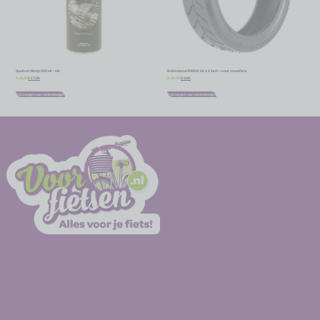
Spuitvet Motip 500 ml – wit
Buitenband RMS 8 1/2 x 2 inch – voor vouwfiets
€
17,02
€
9,86
€
18,91
€
10,95
Toevoegen aan winkelwagen
Toevoegen aan winkelwagen
-
-