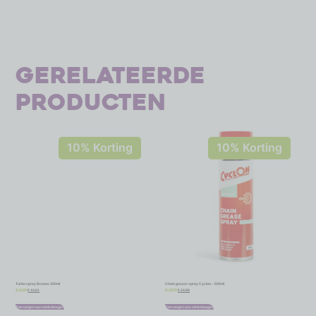
Gerelateerde
producten
10% Korting
10% Korting
Turbo spray Brunox 300ml
Chain grease spray Cyclon – 500ml
€
10,61
€
24,98
€
11,79
€
27,75
Toevoegen aan winkelwagen
Toevoegen aan winkelwagen