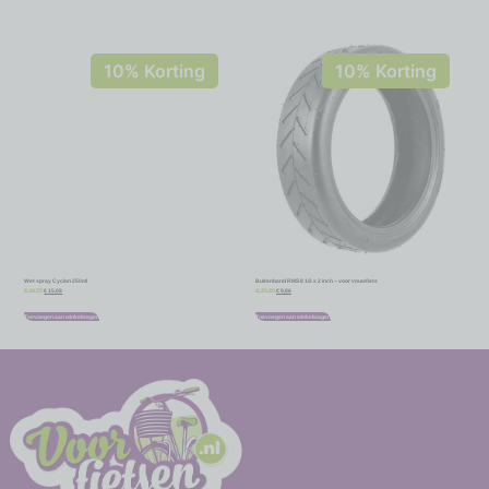
10% Korting
10% Korting
Wet spray Cyclon 250ml
Buitenband RMS 8 1/2 x 2 inch – voor vouwfiets
€
15,08
€
9,86
€
16,75
€
10,95
Toevoegen aan winkelwagen
Toevoegen aan winkelwagen
-
-