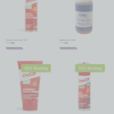
Chain grease spray Cyclon – 500ml
Snijolie Cyclus tools 100ml
€
24,98
€
9,59
€
27,75
€
10,65
Toevoegen aan winkelwagen
Toevoegen aan winkelwagen
10% Korting
10% Korting