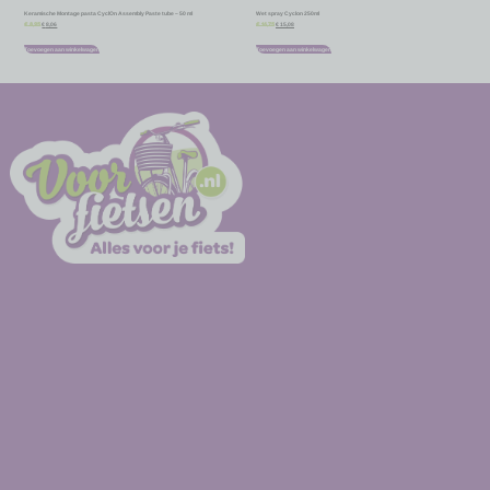
Keramische Montage pasta CyclOn Assembly Paste tube – 50 ml
Wet spray Cyclon 250ml
€
8,06
€
15,08
€
8,95
€
16,75
Toevoegen aan winkelwagen
Toevoegen aan winkelwagen
-
-