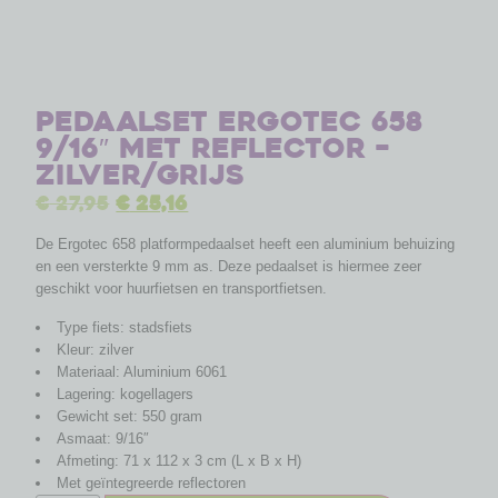
Pedaalset Ergotec 658
9/16″ met reflector –
zilver/grijs
€
27,95
€
25,16
De Ergotec 658 platformpedaalset heeft een aluminium behuizing
en een versterkte 9 mm as. Deze pedaalset is hiermee zeer
geschikt voor huurfietsen en transportfietsen.
Type fiets: stadsfiets
Kleur: zilver
Materiaal: Aluminium 6061
Lagering: kogellagers
Gewicht set: 550 gram
Asmaat: 9/16″
Afmeting: 71 x 112 x 3 cm (L x B x H)
Met geïntegreerde reflectoren