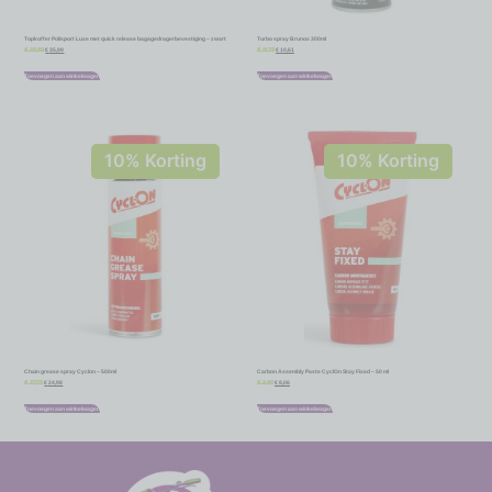
Topkoffer Polisport Luxe met quick release bagagedragerbevestiging – zwart
Turbo spray Brunox 300ml
€
35,99
€
10,61
€
39,99
€
11,79
Toevoegen aan winkelwagen
Toevoegen aan winkelwagen
10% Korting
10% Korting
Chain grease spray Cyclon – 500ml
Carbon Assembly Paste CyclOn Stay Fixed – 50 ml
€
24,98
€
8,06
€
27,75
€
8,95
Toevoegen aan winkelwagen
Toevoegen aan winkelwagen
-
-