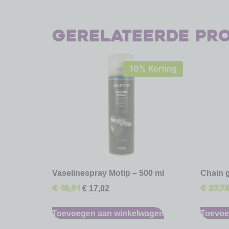
Gerelateerde pr
10% Korting
Vaselinespray Motip – 500 ml
Chain 
€
18,91
€
27,7
€
17,02
Toevoegen aan winkelwagen
Toevoe