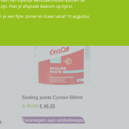
ronden van lopende werkzaamheden kunnen de
zijn. Plan je afspraak daarom op tijd in.
 je een fijne zomer en staan vanaf 10 augustus
ting
10% Korting
Sealing paste Cyclon 500ml
€
51,50
€
46,35
n
Toevoegen aan winkelwagen