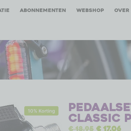
atie
Abonnementen
Webshop
Over
Pedaalse
10% Korting
Classic 
€
18,95
€
17,06