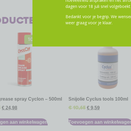
hoeveelheid afspraken en het af
dagen voor 18 juli snel volgeboekt 
Bedankt voor je begrip. We wensen
oducten
weer graag voor je klaar.
10% Korting
10% Kor
grease spray Cyclon – 500ml
Snijolie Cyclus tools 100ml
5
€
10,65
€
24,98
€
9,59
gen aan winkelwagen
Toevoegen aan winkelwage