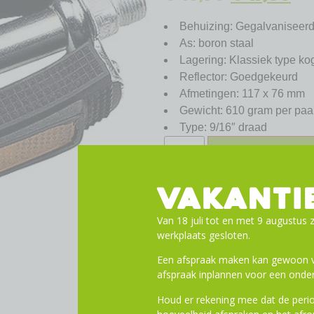
Behuizing: Gegalvaniseerd
As: boron staal
Lagering: Klassiek type ko
Reflector: Goedgekeurd
Afmetingen: 117 x 76 mm
Gewicht: 610 gram per paa
Type: 9/16″ draad
Toevoege
VAKANTI
Van 18 juli tot en met 9 augustus z
werkplaats gesloten.
Een afspraak maken kan gewoon vi
afspraak inplannen voor een onder
Houd er rekening mee dat de perio