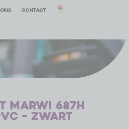
0
 ons
Contact
t Marwi 687H
PVC – zwart