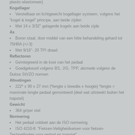
plastic-elastomeer).
Kogellager
Verstelbaar en lichtgewicht kogellager systeem, volgens het
“kogel & kegel” principe, aan beide zijden
Met 14 x 3/32″ gelagerde kogels aan beide zijde
As
Boron staal, door middel van een hitte behandeling gehard tot
75HRA (+/-3)
Met 9/16″- 20 TPI draad
Reflectoren
Geïntegreerd in de kooi van het pedaal
Goedgekeurd volgens BS, JIS, TPP, alsmede volgens de
Duitse StVZO normen
Afmetingen
222* x 90 x 27 mm (*lengte x breedte x hoogte) *lengte =
maximale lengte pedaal gemonteerd (deel wat uitsteekt buiten het
trapstel)
Gewicht
364 gr/per stel
Normering
Het pedaal voldoet aan de ISO normering.
ISO 4210-8: “Fietsen-Veiligheidseisen voor fietsen-
Testmethoden voor pedaal en trapstel”