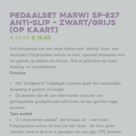
Pedaalset Marwi SP-827
anti-slip – zwart/grijs
(op kaart)
€
14,95
€
13,46
Een fietspedaal met aan beide kanten een “antislip” inzet, een
duurzaam Polypropyleen ashuis en kooi, speciaal ontworpen voor
het gebruik op elektrische fietsen. Ook te gebruiken op stads-,
trekking- en hybridefietsen.
Functies
Het “lichtgewicht” kogellager systeem geeft een aanzienlijke
besparing in gewicht en hoogte
De pedalen zijn elk aan twee kanten voorzien van
geïntegreerde goedgekeurde reflectoren en een gesloten lager
systeem
Type pedaal
“2 componenten pedaal”, dat bestaat uit: – een zwart
Polypropyleen ashuis en kooi (uit één stuk) – de extra grote
“antislip” inzet in de kooi is gemaakt van een grijs TPE (thermo-