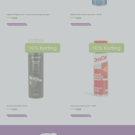
Topkoffer Polisport Luxe – zwart (vaste montage op drager)
Multispray WD-40 met smartstraw – 450 ml
€
34,19
€
14,39
€
37,99
€
15,99
Toevoegen aan winkelwagen
Toevoegen aan winkelwagen
10% Korting
10% Korting
Vaselinespray Motip – 500 ml
Chain grease spray Cyclon – 500ml
€
17,02
€
24,98
€
18,91
€
27,75
Toevoegen aan winkelwagen
Toevoegen aan winkelwagen
-
-