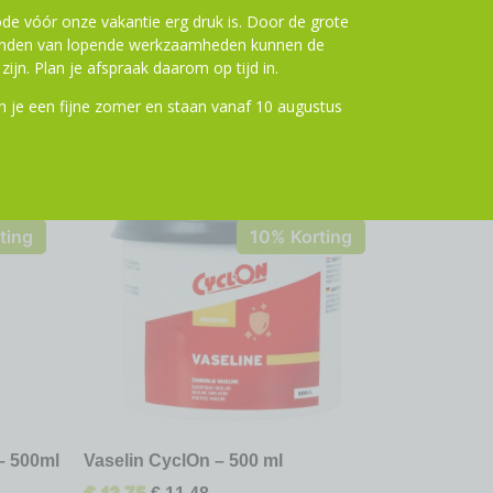
de vóór onze vakantie erg druk is. Door de grote
ronden van lopende werkzaamheden kunnen de
zijn. Plan je afspraak daarom op tijd in.
 je een fijne zomer en staan vanaf 10 augustus
ting
10% Korting
– 500ml
Vaselin CyclOn – 500 ml