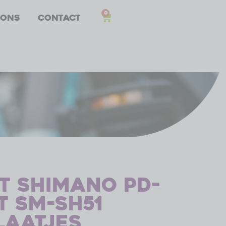
0
 ons
Contact
t Shimano PD-
t SM-SH51
laatjes