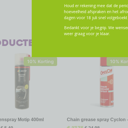
Houd er rekening mee dat de perio
hoeveelheid afspraken en het af
dagen voor 18 juli snel volgeboekt 
Bedankt voor je begrip. We wensen
weer graag voor je klaar.
oducten
10% Korting
10% Kor
nenspray Motip 400ml
Chain grease spray Cyclon 