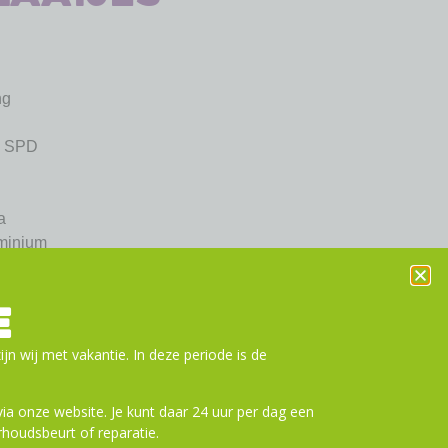
ng
g SPD
a
uminium
bijgeleverd)
r
E
n aan winkelwagen
ijn wij met vakantie. In deze periode is de
a onze website. Je kunt daar 24 uur per dag een
houdsbeurt of reparatie.