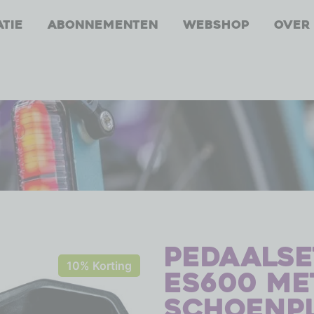
atie
Abonnementen
Webshop
Over
Pedaalse
10% Korting
ES600 me
schoenp