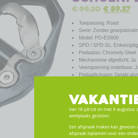
€
99,30
€
89,37
Toepassing: Road
Serie: Zonder groepsbindi
Model: PD-ES600
SPD / SPD-SL: Enkelzijdi
Pedaalas: Chromoly Steel
Mechanisme afgedicht: Ja
Veerspanning instelbaar: J
Pedaallichaam: Gelakt al
Schoenplaatjes: SM-SH51 (
Gewicht: 279 gram per paa
VAKANTI
Toevoege
Van 18 juli tot en met 9 augustus z
werkplaats gesloten.
Een afspraak maken kan gewoon vi
afspraak inplannen voor een onder