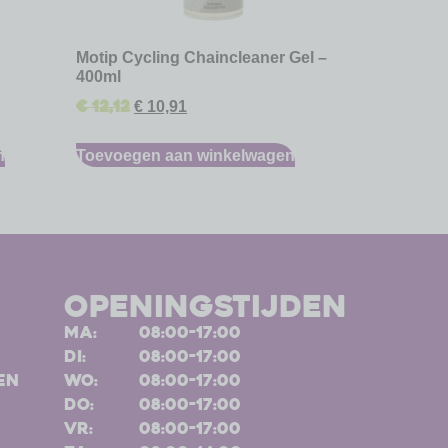
Motip Cycling Chaincleaner Gel –
400ml
€
12,12
€
10,91
n
Toevoegen aan winkelwagen
openingstijden
ma:
08:00-17:00
di:
08:00-17:00
en
wo:
08:00-17:00
do:
08:00-17:00
vr:
08:00-17:00