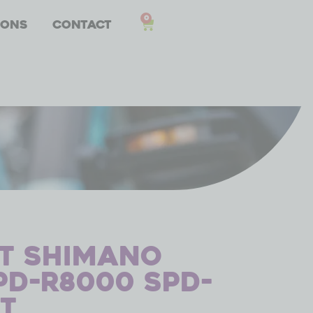
0
 ons
Contact
t Shimano
PD-R8000 SPD-
rt