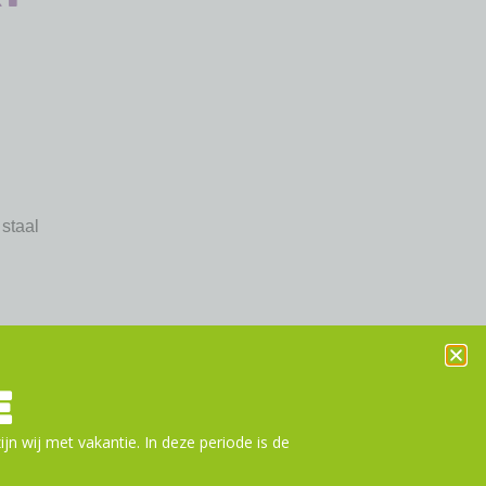
staal
: SM-SH10 / SM-SH12
E
r
ijn wij met vakantie. In deze periode is de
n aan winkelwagen