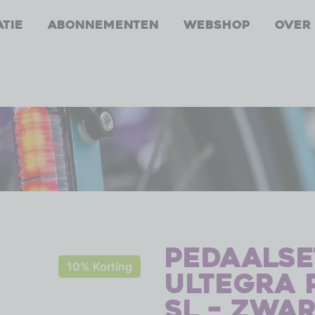
atie
Abonnementen
Webshop
Over
Pedaalse
10% Korting
Ultegra 
SL – zwa