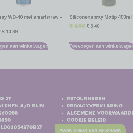
pray WD-40 met smartstraw –
Siliconenspray Motip 400ml
€
6,00
€
5,40
9
€
14,39
gen aan winkelwagen
Toevoegen aan winkelwage
-
g 27
Retourneren
Alphen a/d Rijn
Privacyverklaring
-260088
Algemene voorwaard
8850
Cookie beleid
NL002054270B37
maak direct een afspraak