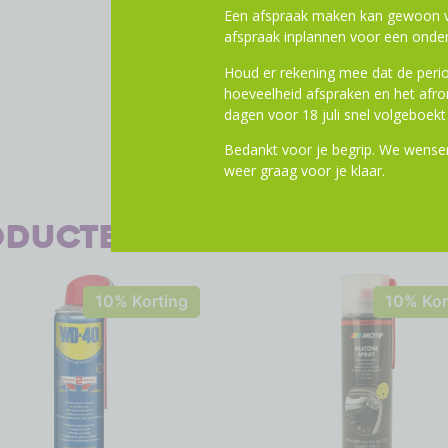
Een afspraak maken kan gewoon vi
afspraak inplannen voor een onder
Houd er rekening mee dat de perio
hoeveelheid afspraken en het af
dagen voor 18 juli snel volgeboekt 
Bedankt voor je begrip. We wensen
weer graag voor je klaar.
oducten
10% Korting
10% Kor