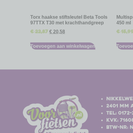
Torx haakse stiftsleutel Beta Tools
Multis
97TTX T30 met krachthandgreep
450 ml
€
22,87
€
15,9
€
20,58
Toevoegen aan winkelwagen
Toevoe
-
-
Nikkelwe
2401 MM 
Tel: 0172
Kvk: 7160
BTW-nr: 