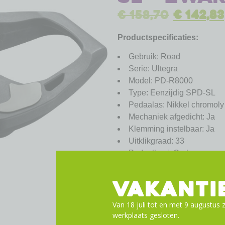
€
158,70
€
142,83
Productspecificaties:
Gebruik: Road
Serie: Ultegra
Model: PD-R8000
Type: Eenzijdig SPD-SL
Pedaalas: Nikkel chromoly 
Mechaniek afgedicht: Ja
Klemming instelbaar: Ja
Uitklikgraad: 33
Pedaalkooi: Carbon
Schoenplaatjes: SM-SH11
Optionele schoenplaatjes
VAKANTI
Gewicht: 248 gram per paa
Van 18 juli tot en met 9 augustus z
werkplaats gesloten.
Toevoege