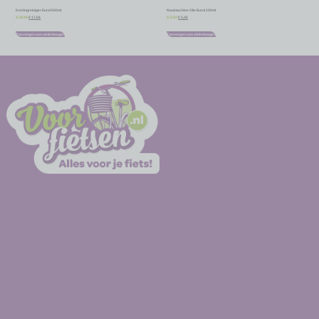
Kettingreiniger Eurol 500ml
Naaimachine Olie Eurol 100ml
€
17,06
€
5,36
€
18,95
€
5,95
Toevoegen aan winkelwagen
Toevoegen aan winkelwagen
-
-