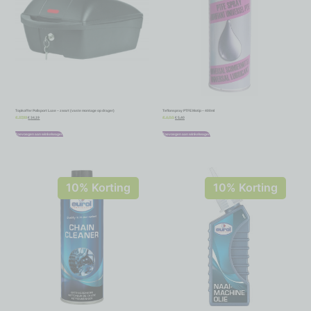
Topkoffer Polisport Luxe – zwart (vaste montage op drager)
Teflonspray PTFE Motip – 400ml
€
34,19
€
5,40
€
37,99
€
6,00
Toevoegen aan winkelwagen
Toevoegen aan winkelwagen
10% Korting
10% Korting