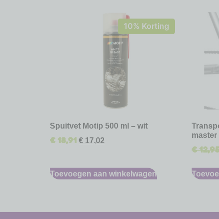
10% Korting
Spuitvet Motip 500 ml – wit
Transpo
master
€
18,91
€
17,02
€
12,9
Toevoegen aan winkelwagen
Toevoe