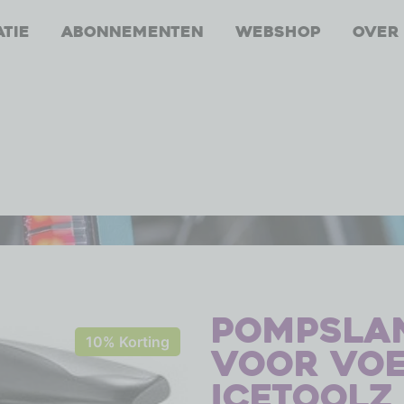
atie
Abonnementen
Webshop
Over
Pompsla
10% Korting
voor vo
IceToolz