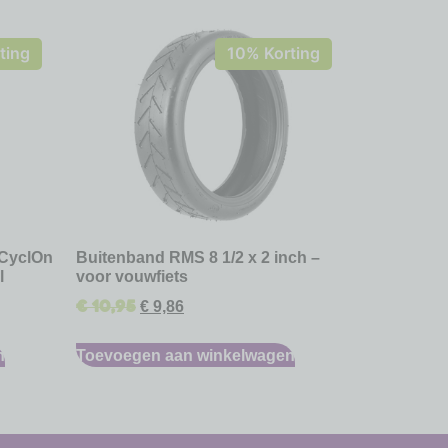
ting
10% Korting
 CyclOn
Buitenband RMS 8 1/2 x 2 inch –
l
voor vouwfiets
€
10,95
€
9,86
n
Toevoegen aan winkelwagen