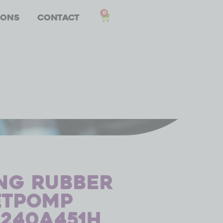
0
 ons
Contact
ng rubber
etpomp
 240A451H