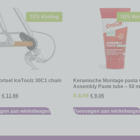
10% Korting
10% Kor
rtset IceToolz 30C1 chain
Keramische Montage pasta
Assembly Paste tube – 50 m
5
€
8,95
€
11,66
€
8,06
gen aan winkelwagen
Toevoegen aan winkelwage