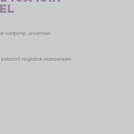
el
or voetpomp, universeel
 Icetoolz® hogedruk vloerpompen