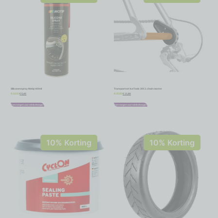
Siliconenspray Motip 400ml
Transportset IceToolz 30C1 chain master
€
5,40
€
11,66
€
6,00
€
12,95
Toevoegen aan winkelwagen
Toevoegen aan winkelwagen
10% Korting
10% Korting