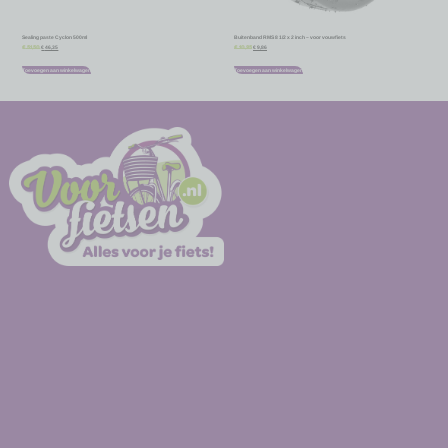
Sealing paste Cyclon 500ml
Buitenband RMS 8 1/2 x 2 inch – voor vouwfiets
€
46,35
€
9,86
€
51,50
€
10,95
Toevoegen aan winkelwagen
Toevoegen aan winkelwagen
-
-