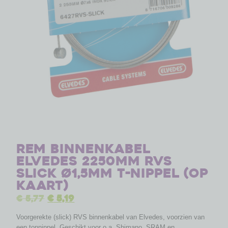
Rem binnenkabel
Elvedes 2250mm RVS
Slick ø1,5mm T-nippel (op
kaart)
€
5,77
€
5,19
Voorgerekte (slick) RVS binnenkabel van Elvedes, voorzien van
een tonnippel. Geschikt voor o.a. Shimano, SRAM en