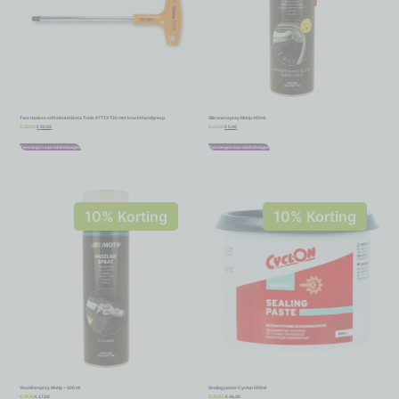
Torx haakse stiftsleutel Beta Tools 97TTX T30 met krachthandgreep
Siliconenspray Motip 400ml
€
20,58
€
5,40
€
22,87
€
6,00
Toevoegen aan winkelwagen
Toevoegen aan winkelwagen
10% Korting
10% Korting
Vaselinespray Motip – 500 ml
Sealing paste Cyclon 500ml
€
17,02
€
46,35
€
18,91
€
51,50