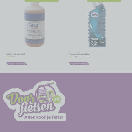
Snijolie Cyclus tools 100ml
Naaimachine Olie Eurol 100ml
€
9,59
€
5,36
€
10,65
€
5,95
Toevoegen aan winkelwagen
Toevoegen aan winkelwagen
-
-