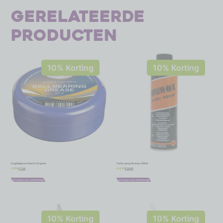
Gerelateerde
producten
10% Korting
10% Korting
Kogellagervet Eurol 110 gram
Turbo spray Brunox 300ml
€
7,16
€
10,61
€
7,95
€
11,79
Toevoegen aan winkelwagen
Toevoegen aan winkelwagen
10% Korting
10% Korting