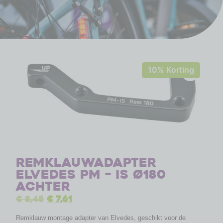
10% Korting
Remklauwadapter
Elvedes PM – IS Ø180
achter
€
8,45
€
7,61
Remklauw montage adapter van Elvedes, geschikt voor de