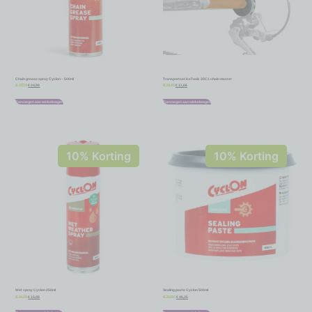
Chain grease spray Cyclon – 500ml
Transportset IceToolz 30C1 chain master
€
24,98
€
11,66
€
27,75
€
12,95
Toevoegen aan winkelwagen
Toevoegen aan winkelwagen
10% Korting
10% Korting
Wet spray Cyclon 250ml
Sealing paste Cyclon 500ml
€
15,08
€
46,35
€
16,75
€
51,50