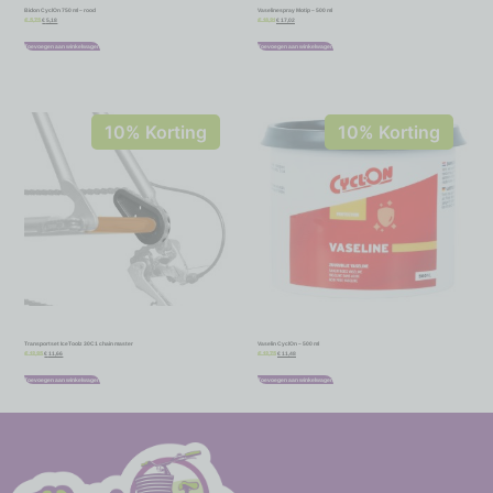
Bidon CyclOn 750 ml – rood
Vaselinespray Motip – 500 ml
€
5,18
€
17,02
€
5,75
€
18,91
Toevoegen aan winkelwagen
Toevoegen aan winkelwagen
10% Korting
10% Korting
Transportset IceToolz 30C1 chain master
Vaselin CyclOn – 500 ml
€
11,66
€
11,48
€
12,95
€
12,75
Toevoegen aan winkelwagen
Toevoegen aan winkelwagen
-
-