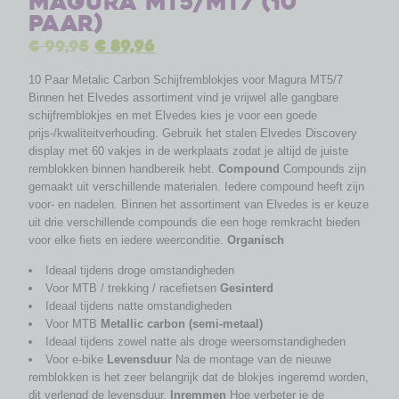
Magura MT5/MT7 (10
paar)
€
99,95
€
89,96
10 Paar Metalic Carbon Schijfremblokjes voor Magura MT5/7
Binnen het Elvedes assortiment vind je vrijwel alle gangbare
schijfremblokjes en met Elvedes kies je voor een goede
prijs-/kwaliteitverhouding. Gebruik het stalen Elvedes Discovery
display met 60 vakjes in de werkplaats zodat je altijd de juiste
remblokken binnen handbereik hebt.
Compound
Compounds zijn
gemaakt uit verschillende materialen. Iedere compound heeft zijn
voor- en nadelen. Binnen het assortiment van Elvedes is er keuze
uit drie verschillende compounds die een hoge remkracht bieden
voor elke fiets en iedere weerconditie.
Organisch
Ideaal tijdens droge omstandigheden
Voor MTB / trekking / racefietsen
Gesinterd
Ideaal tijdens natte omstandigheden
Voor MTB
Metallic carbon (semi-metaal)
Ideaal tijdens zowel natte als droge weersomstandigheden
Voor e-bike
Levensduur
Na de montage van de nieuwe
remblokken is het zeer belangrijk dat de blokjes ingeremd worden,
dit verlengd de levensduur.
Inremmen
Hoe verbeter je de