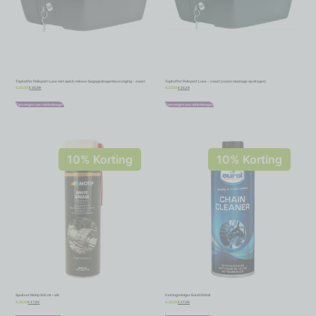
Topkoffer Polisport Luxe met quick release bagagedragerbevestiging – zwart
Topkoffer Polisport Luxe – zwart (vaste montage op drager)
€
35,99
€
34,19
€
39,99
€
37,99
Toevoegen aan winkelwagen
Toevoegen aan winkelwagen
10% Korting
10% Korting
Spuitvet Motip 500 ml – wit
Kettingreiniger Eurol 500ml
€
17,02
€
17,06
€
18,91
€
18,95