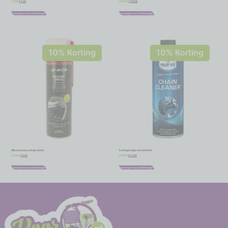
€
7,16
€
20,58
€
7,95
€
22,87
Toevoegen aan winkelwagen
Toevoegen aan winkelwagen
10% Korting
10% Korting
Siliconenspray Motip 400ml
Kettingreiniger Eurol 500ml
€
5,40
€
17,06
€
6,00
€
18,95
Toevoegen aan winkelwagen
Toevoegen aan winkelwagen
-
-