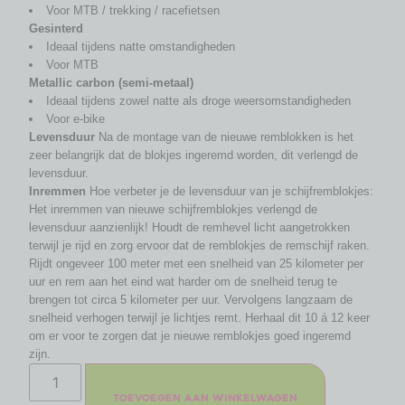
Voor MTB / trekking / racefietsen
Gesinterd
Ideaal tijdens natte omstandigheden
Voor MTB
Metallic carbon (semi-metaal)
Ideaal tijdens zowel natte als droge weersomstandigheden
Voor e-bike
Levensduur
Na de montage van de nieuwe remblokken is het
zeer belangrijk dat de blokjes ingeremd worden, dit verlengd de
levensduur.
Inremmen
Hoe verbeter je de levensduur van je schijfremblokjes:
Het inremmen van nieuwe schijfremblokjes verlengd de
levensduur aanzienlijk! Houdt de remhevel licht aangetrokken
terwijl je rijd en zorg ervoor dat de remblokjes de remschijf raken.
Rijdt ongeveer 100 meter met een snelheid van 25 kilometer per
uur en rem aan het eind wat harder om de snelheid terug te
brengen tot circa 5 kilometer per uur. Vervolgens langzaam de
snelheid verhogen terwijl je lichtjes remt. Herhaal dit 10 á 12 keer
om er voor te zorgen dat je nieuwe remblokjes goed ingeremd
zijn.
Toevoegen aan winkelwagen