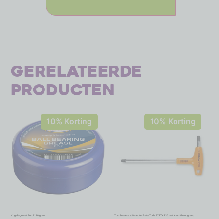
Gerelateerde
producten
10% Korting
10% Korting
Kogellagervet Eurol 110 gram
Torx haakse stiftsleutel Beta Tools 97TTX T30 met krachthandgreep