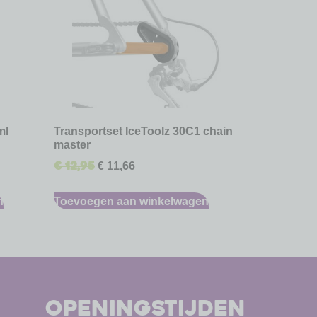
ml
Transportset IceToolz 30C1 chain
master
€
12,95
€
11,66
n
Toevoegen aan winkelwagen
openingstijden