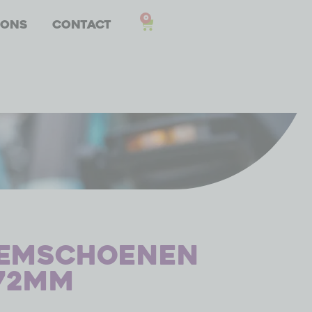
0
 ons
Contact
Remschoenen
72mm