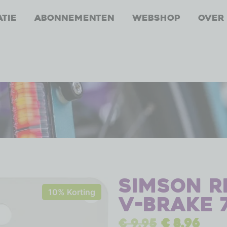
atie
Abonnementen
Webshop
Over
Simson 
10% Korting
V-brake 
€
9,95
€
8,96