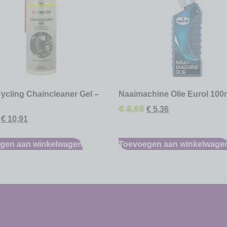
ycling Chaincleaner Gel –
Naaimachine Olie Eurol 100
€
5,95
€
5,36
€
10,91
gen aan winkelwagen
Toevoegen aan winkelwage
-