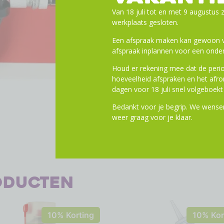
Van 18 juli tot en met 9 augustus z
werkplaats gesloten.
Een afspraak maken kan gewoon vi
afspraak inplannen voor een onder
Houd er rekening mee dat de perio
hoeveelheid afspraken en het af
dagen voor 18 juli snel volgeboekt 
Bedankt voor je begrip. We wensen
weer graag voor je klaar.
oducten
10% Korting
10% Kor