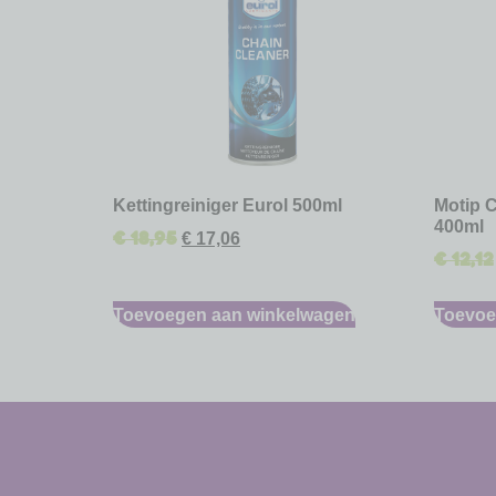
Kettingreiniger Eurol 500ml
Motip C
400ml
€
18,95
€
17,06
€
12,12
Toevoegen aan winkelwagen
Toevoe
-
-