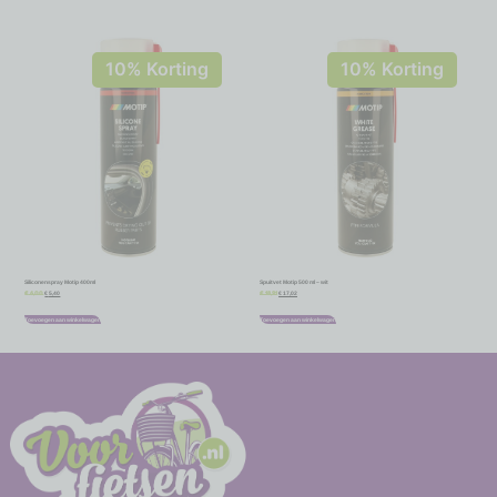
10% Korting
10% Korting
Siliconenspray Motip 400ml
Spuitvet Motip 500 ml – wit
€
5,40
€
17,02
€
6,00
€
18,91
Toevoegen aan winkelwagen
Toevoegen aan winkelwagen
-
-