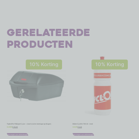
Gerelateerde
producten
10% Korting
10% Korting
Topkoffer Polisport Luxe – zwart (vaste montage op drager)
Bidon CyclOn 750 ml – rood
€
34,19
€
5,18
€
37,99
€
5,75
Toevoegen aan winkelwagen
Toevoegen aan winkelwagen