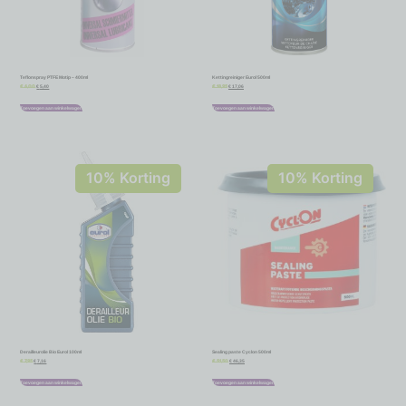
Teflonspray PTFE Motip – 400ml
Kettingreiniger Eurol 500ml
€
5,40
€
17,06
€
6,00
€
18,95
Toevoegen aan winkelwagen
Toevoegen aan winkelwagen
10% Korting
10% Korting
Derailleurolie Bio Eurol 100ml
Sealing paste Cyclon 500ml
€
7,16
€
46,35
€
7,95
€
51,50
Toevoegen aan winkelwagen
Toevoegen aan winkelwagen