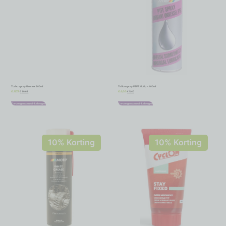
Turbo spray Brunox 300ml
Teflonspray PTFE Motip – 400ml
€
10,61
€
5,40
€
11,79
€
6,00
Toevoegen aan winkelwagen
Toevoegen aan winkelwagen
10% Korting
10% Korting