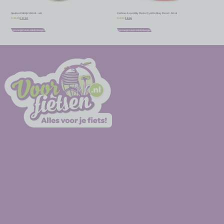
Spuitvet Motip 500 ml – wit
Carbon Assembly Paste CyclOn Stay Fixed – 50 ml
€
17,02
€
8,06
€
18,91
€
8,95
Toevoegen aan winkelwagen
Toevoegen aan winkelwagen
-
-