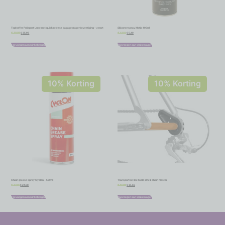
Topkoffer Polisport Luxe met quick release bagagedragerbevestiging – zwart
Siliconenspray Motip 400ml
€
35,99
€
5,40
€
39,99
€
6,00
Toevoegen aan winkelwagen
Toevoegen aan winkelwagen
10% Korting
10% Korting
Chain grease spray Cyclon – 500ml
Transportset IceToolz 30C1 chain master
€
24,98
€
11,66
€
27,75
€
12,95
Toevoegen aan winkelwagen
Toevoegen aan winkelwagen
-
-