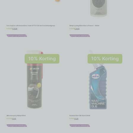
Torx haakse stiftsleutel Beta Tools 97TTX T30 met krachthandgreep
Motip Cycling Bikeshine & Protect – 400ml
€
20,58
€
10,91
€
22,87
€
12,12
Toevoegen aan winkelwagen
Toevoegen aan winkelwagen
10% Korting
10% Korting
Siliconenspray Motip 400ml
Naaimachine Olie Eurol 100ml
€
5,40
€
5,36
€
6,00
€
5,95
Toevoegen aan winkelwagen
Toevoegen aan winkelwagen