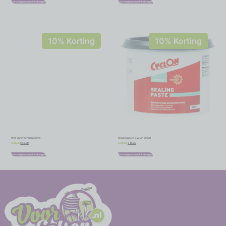
Toevoegen aan winkelwagen
Toevoegen aan winkelwagen
10% Korting
10% Korting
Wet spray Cyclon 250ml
Sealing paste Cyclon 500ml
€
15,08
€
46,35
€
16,75
€
51,50
Toevoegen aan winkelwagen
Toevoegen aan winkelwagen
-
-