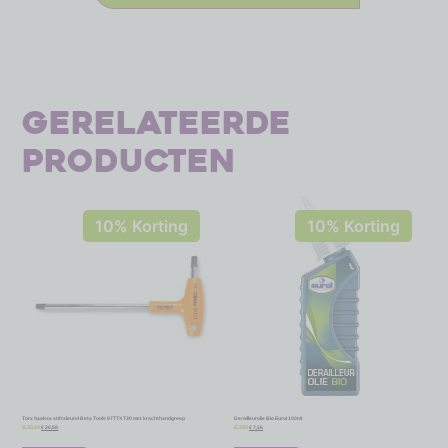
Gerelateerde
producten
10% Korting
10% Korting
Torx haakse stiftsleutel Beta Tools 97TTX T30 met krachthandgreep
Derailleurolie Bio Eurol 100ml
€
20,58
€
7,16
€
22,87
€
7,95