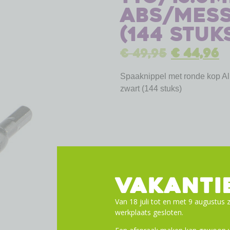
ABS/mess
(144 stuk
€
49,95
€
44,96
Spaaknippel met ronde kop A
zwart (144 stuks)
VAKANTI
Van 18 juli tot en met 9 augustus z
werkplaats gesloten.