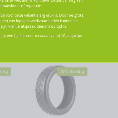
a onze website. Je kunt daar 24 uur per dag een
houdsbeurt of reparatie.
de vóór onze vakantie erg druk is. Door de grote
ronden van lopende werkzaamheden kunnen de
zijn. Plan je afspraak daarom op tijd in.
 je een fijne zomer en staan vanaf 10 augustus
ting
10% Korting