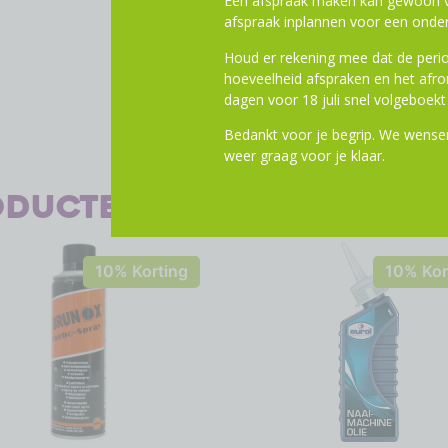
Een afspraak maken kan gewoon vi
afspraak inplannen voor een onder
Houd er rekening mee dat de perio
hoeveelheid afspraken en het af
dagen voor 18 juli snel volgeboekt 
Bedankt voor je begrip. We wensen
weer graag voor je klaar.
oducten
10% Korting
10% Kor