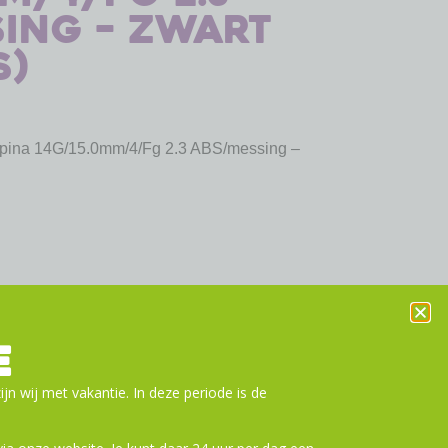
ing – zwart
s)
lpina 14G/15.0mm/4/Fg 2.3 ABS/messing –
E
ijn wij met vakantie. In deze periode is de