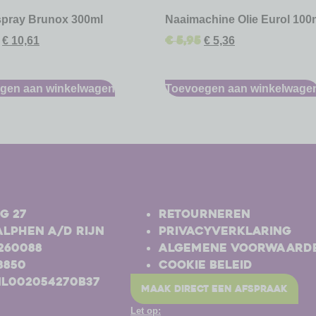
spray Brunox 300ml
Naaimachine Olie Eurol 100
€
5,95
€
10,61
€
5,36
gen aan winkelwagen
Toevoegen aan winkelwage
-
g 27
Retourneren
Alphen a/d Rijn
Privacyverklaring
-260088
Algemene voorwaard
8850
Cookie beleid
NL002054270B37
maak direct een afspraak
Let op: