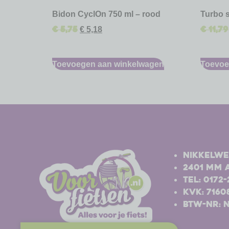
Bidon CyclOn 750 ml – rood
Turbo 
€
5,75
€
11,79
€
5,18
Toevoegen aan winkelwagen
Toevoe
-
-
Nikkelwe
2401 MM 
Tel: 0172
Kvk: 7160
BTW-nr: 