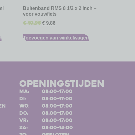
ml
Buitenband RMS 8 1/2 x 2 inch –
voor vouwfiets
€
10,95
€
9,86
n
Toevoegen aan winkelwagen
openingstijden
ma:
08:00-17:00
di:
08:00-17:00
en
wo:
08:00-17:00
do:
08:00-17:00
vr:
08:00-17:00
za:
08:00-14:00
zo:
gesloten