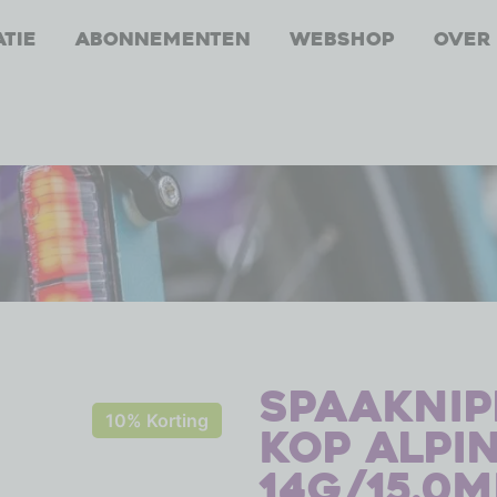
atie
Abonnementen
Webshop
Over
Spaaknip
10% Korting
kop Alpi
14G/15.0m