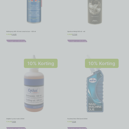
Multispray WD-40 met smartstraw – 450 ml
Spuitvet Motip 500 ml – wit
€
14,39
€
17,02
€
15,99
€
18,91
Toevoegen aan winkelwagen
Toevoegen aan winkelwagen
10% Korting
10% Korting
Snijolie Cyclus tools 100ml
Naaimachine Olie Eurol 100ml
€
9,59
€
5,36
€
10,65
€
5,95
Toevoegen aan winkelwagen
Toevoegen aan winkelwagen