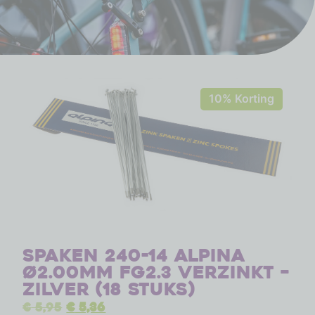
10% Korting
Spaken 240-14 Alpina
ø2.00mm FG2.3 verzinkt –
zilver (18 stuks)
€
5,95
€
5,36