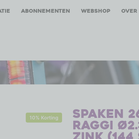
atie
Abonnementen
Webshop
Over
Spaken 2
10% Korting
Raggi ø2.
zink (144