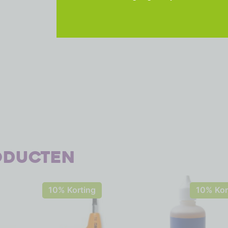
oducten
10% Korting
10% Kor