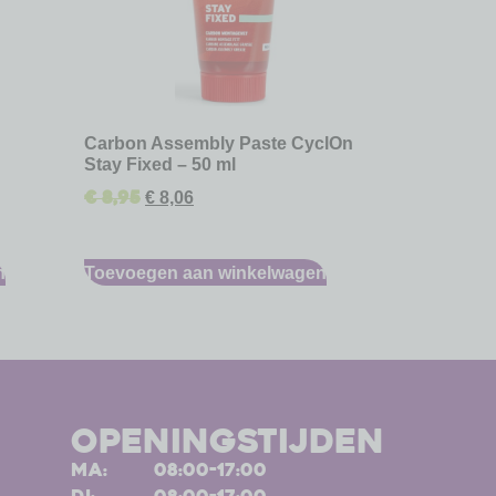
Carbon Assembly Paste CyclOn
Stay Fixed – 50 ml
€
8,95
€
8,06
n
Toevoegen aan winkelwagen
openingstijden
ma:
08:00-17:00