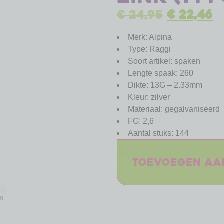
€
24,95
€
22,46
Merk: Alpina
Type: Raggi
Soort artikel: spaken
Lengte spaak: 260
Dikte: 13G – 2.33mm
Kleur: zilver
Materiaal: gegalvaniseerd
FG: 2,6
Aantal stuks: 144
Toevoegen aa