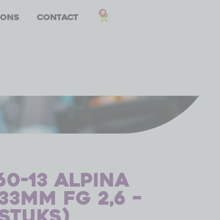
0
 ons
Contact
60-13 Alpina
33mm FG 2,6 –
 stuks)