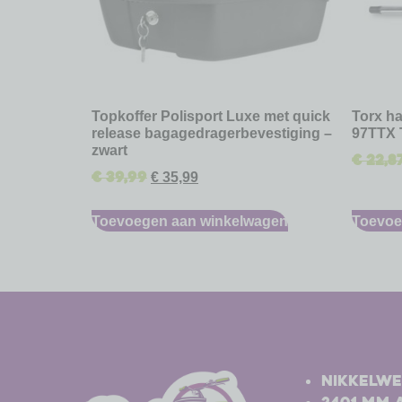
Topkoffer Polisport Luxe met quick
Torx ha
release bagagedragerbevestiging –
97TTX 
zwart
€
22,8
€
39,99
€
35,99
Toevoegen aan winkelwagen
Toevoe
-
-
Nikkelwe