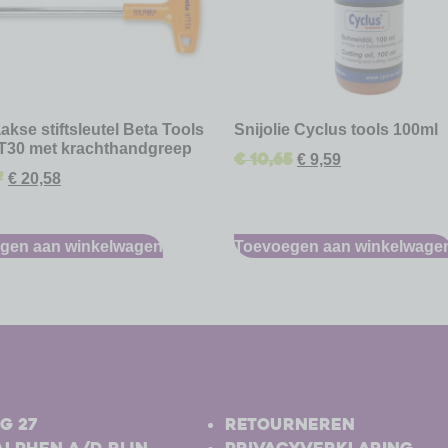
akse stiftsleutel Beta Tools
Snijolie Cyclus tools 100ml
T30 met krachthandgreep
€
10,65
€
9,59
7
€
20,58
gen aan winkelwagen
Toevoegen aan winkelwage
-
g 27
Retourneren