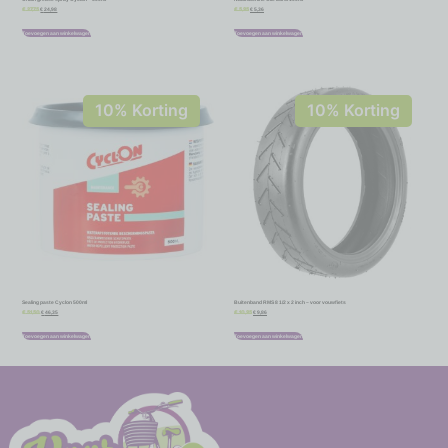
€
24,98
€
5,36
€
27,75
€
5,95
Toevoegen aan winkelwagen
Toevoegen aan winkelwagen
10% Korting
10% Korting
Sealing paste Cyclon 500ml
Buitenband RMS 8 1/2 x 2 inch – voor vouwfiets
€
46,35
€
9,86
€
51,50
€
10,95
Toevoegen aan winkelwagen
Toevoegen aan winkelwagen
-
-