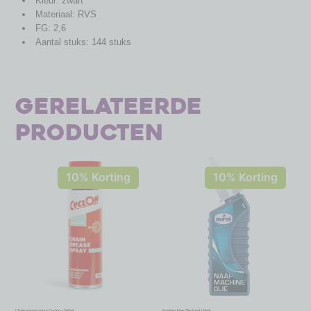
Kleur: zwart
Materiaal: RVS
FG: 2,6
Aantal stuks: 144 stuks
Gerelateerde
producten
10% Korting
10% Korting
Chain grease spray Cyclon – 500ml
Naaimachine Olie Eurol 100ml