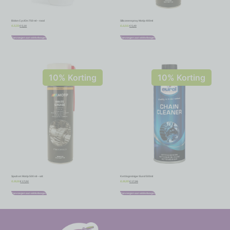
Bidon CyclOn 750 ml – rood
Siliconenspray Motip 400ml
€
5,18
€
5,40
€
5,75
€
6,00
Toevoegen aan winkelwagen
Toevoegen aan winkelwagen
10% Korting
10% Korting
Spuitvet Motip 500 ml – wit
Kettingreiniger Eurol 500ml
€
17,02
€
17,06
€
18,91
€
18,95
Toevoegen aan winkelwagen
Toevoegen aan winkelwagen
-
-