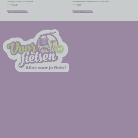
Chain grease spray Cyclon – 500ml
Carbon Assembly Paste CyclOn Stay Fixed – 50 ml
€
24,98
€
8,06
€
27,75
€
8,95
Toevoegen aan winkelwagen
Toevoegen aan winkelwagen
-
-