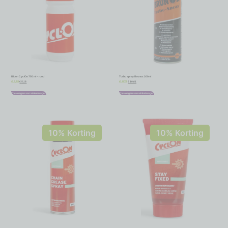
Bidon CyclOn 750 ml – rood
Turbo spray Brunox 300ml
€
5,18
€
10,61
€
5,75
€
11,79
Toevoegen aan winkelwagen
Toevoegen aan winkelwagen
10% Korting
10% Korting