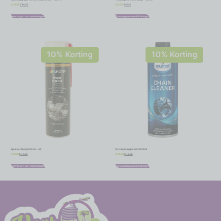
€
14,39
€
5,40
€
15,99
€
6,00
Toevoegen aan winkelwagen
Toevoegen aan winkelwagen
10% Korting
10% Korting
Spuitvet Motip 500 ml – wit
Kettingreiniger Eurol 500ml
€
17,02
€
17,06
€
18,91
€
18,95
Toevoegen aan winkelwagen
Toevoegen aan winkelwagen
-
-