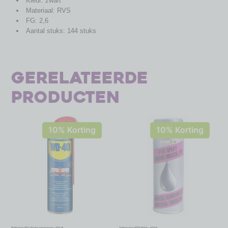
Kleur: zwart
Materiaal: RVS
FG: 2,6
Aantal stuks: 144 stuks
Gerelateerde
producten
10% Korting
10% Korting
Multispray WD-40 met smartstraw – 450 ml
Teflonspray PTFE Motip – 400ml