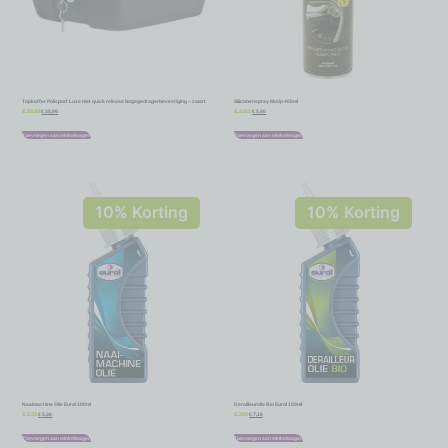
Topkoffer Polisport Luxe met quick release bagagedragerbevestiging – zwart
Siliconenspray Motip 400ml
€
35,99
€
5,40
€
39,99
€
6,00
Toevoegen aan winkelwagen
Toevoegen aan winkelwagen
10% Korting
10% Korting
Naaimachine Olie Eurol 100ml
Derailleurolie Bio Eurol 100ml
€
5,36
€
7,16
€
5,95
€
7,95
Toevoegen aan winkelwagen
Toevoegen aan winkelwagen