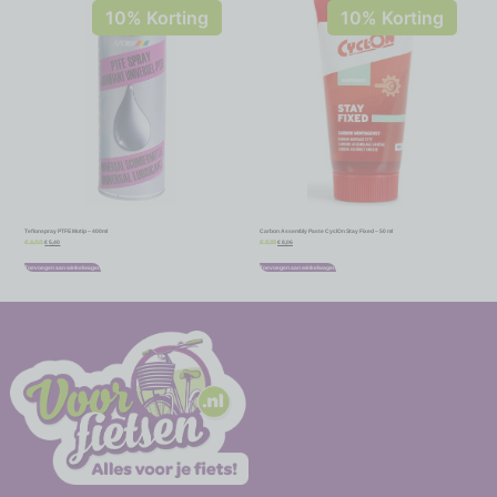
10% Korting
10% Korting
Teflonspray PTFE Motip – 400ml
Carbon Assembly Paste CyclOn Stay Fixed – 50 ml
€
5,40
€
8,06
€
6,00
€
8,95
Toevoegen aan winkelwagen
Toevoegen aan winkelwagen
-
-