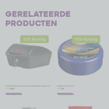
Gerelateerde
producten
10% Korting
10% Korting
Topkoffer Polisport Luxe met quick release bagagedragerbevestiging – zwart
Kogellagervet Eurol 110 gram
€
35,99
€
7,16
€
39,99
€
7,95
Toevoegen aan winkelwagen
Toevoegen aan winkelwagen