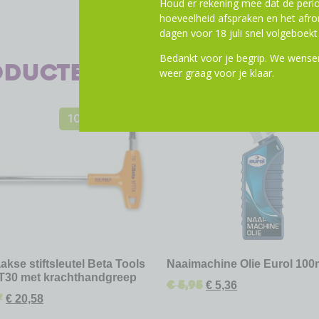
Houd er rekening mee dat de perio
hoeveelheid afspraken en het af
dagen voor 18 juli snel volgeboekt 
Bedankt voor je begrip. We wensen
oducten
weer graag voor je klaar.
10% Korting
10% Kor
akse stiftsleutel Beta Tools
Naaimachine Olie Eurol 100
T30 met krachthandgreep
€
5,95
€
5,36
7
€
20,58