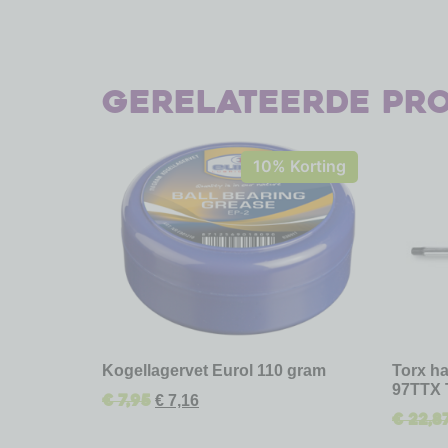
Gerelateerde pr
10% Korting
Kogellagervet Eurol 110 gram
Torx ha
97TTX 
€
7,95
€
7,16
€
22,8