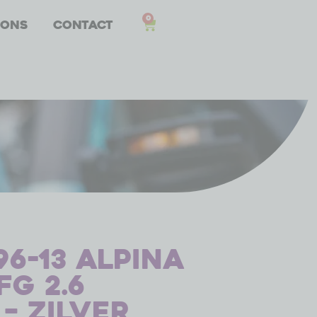
0
 ons
Contact
6-13 Alpina
Fg 2.6
– zilver