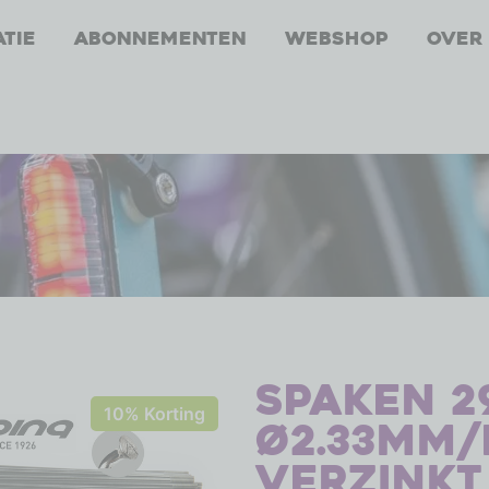
atie
Abonnementen
Webshop
Over
Spaken 29
10% Korting
ø2.33mm/
verzinkt 