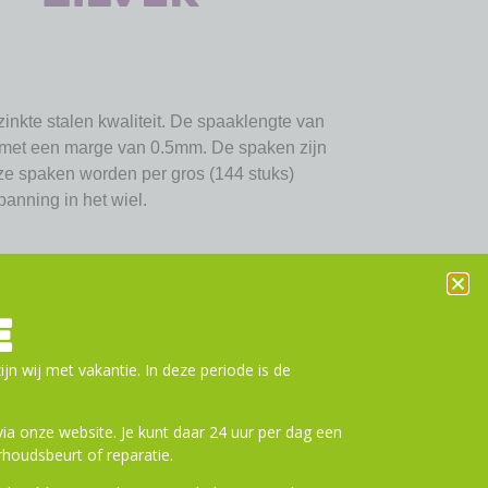
inkte stalen kwaliteit. De spaaklengte van
 met een marge van 0.5mm. De spaken zijn
ze spaken worden per gros (144 stuks)
panning in het wiel.
nkt
E
6
ijn wij met vakantie. In deze periode is de
a onze website. Je kunt daar 24 uur per dag een
houdsbeurt of reparatie.