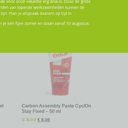
de vóór onze vakantie erg druk is. Door de grote
ronden van lopende werkzaamheden kunnen de
zijn. Plan je afspraak daarom op tijd in.
 je een fijne zomer en staan vanaf 10 augustus
ting
10% Korting
ml
Carbon Assembly Paste CyclOn
Stay Fixed – 50 ml
€
8,95
€
8,06