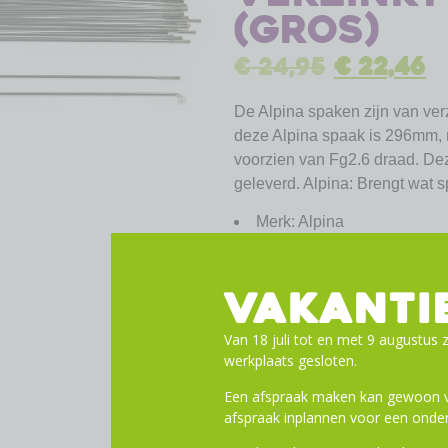
(gros)
€
24,95
€
22,46
De Alpina spaken zijn van verz
deze Alpina spaak is 296mm,
voorzien van Fg2.6 draad. De
geleverd. Alpina: Brengt wat s
Merk: Alpina
Basismateriaal: Staal Verzi
Basiskleur: zilver
VAKANTI
Diameter: 2.33 ø mm
Schroefdraad: Draad Fg2.
Van 18 juli tot en met 9 augustus z
Spaakdikte: 13G
werkplaats gesloten.
Butted: Plain
Een afspraak maken kan gewoon vi
afspraak inplannen voor een onder