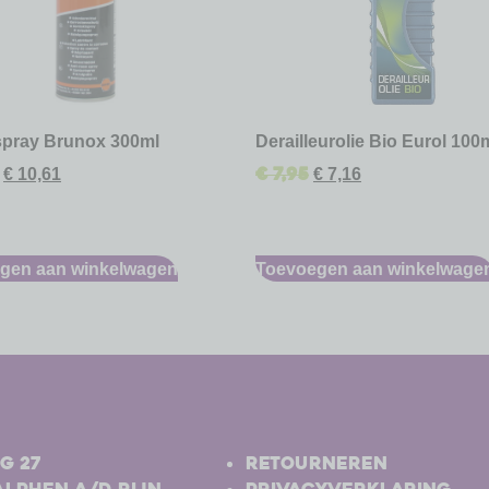
spray Brunox 300ml
Derailleurolie Bio Eurol 100
€
7,95
€
10,61
€
7,16
gen aan winkelwagen
Toevoegen aan winkelwage
-
g 27
Retourneren