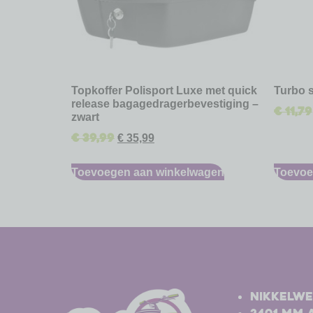
Topkoffer Polisport Luxe met quick
Turbo 
release bagagedragerbevestiging –
€
11,79
zwart
€
39,99
€
35,99
Toevoegen aan winkelwagen
Toevoe
-
-
Nikkelwe