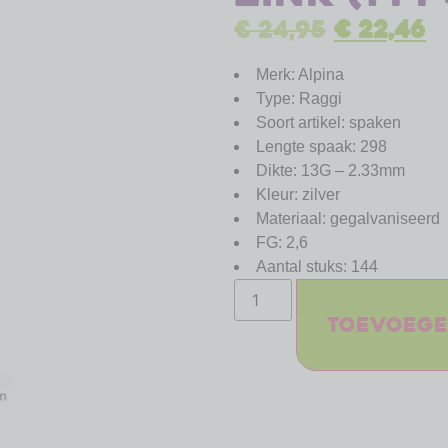
€
24,95
€
22,46
Merk: Alpina
Type: Raggi
Soort artikel: spaken
Lengte spaak: 298
Dikte: 13G – 2.33mm
Kleur: zilver
Materiaal: gegalvaniseerd
FG: 2,6
Aantal stuks: 144
Toevoege