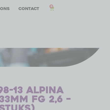
0
 ons
Contact
8-13 Alpina
33mm FG 2,6 –
 stuks)