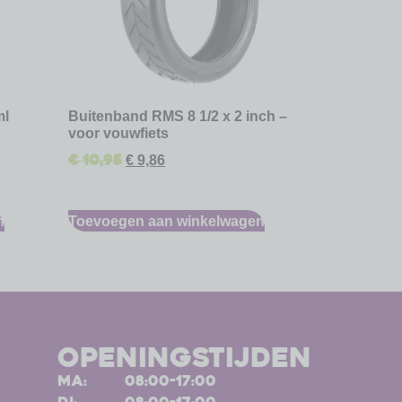
ml
Buitenband RMS 8 1/2 x 2 inch –
voor vouwfiets
€
10,95
€
9,86
n
Toevoegen aan winkelwagen
openingstijden
ma:
08:00-17:00