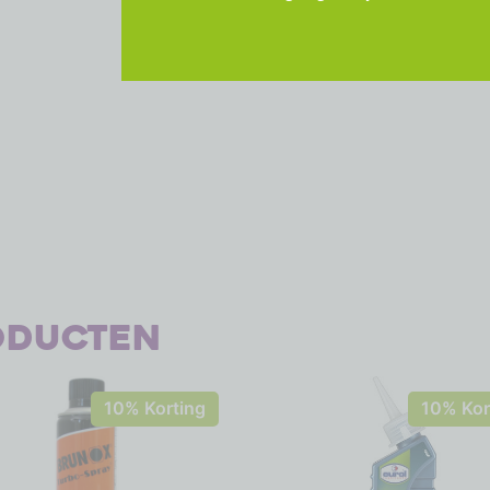
oducten
10% Korting
10% Kor