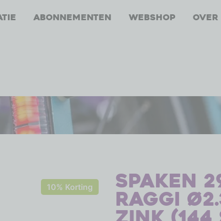
atie
Abonnementen
Webshop
Over
Spaken 29
10% Korting
Raggi ø2.
zink (144