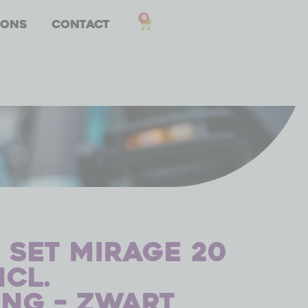
0
 ons
Contact
 set Mirage 20
ncl.
ing – zwart