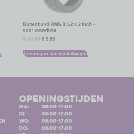
Buitenband RMS 8 1/2 x 2 inch –
voor vouwfiets
€
10,95
€
9,86
n
Toevoegen aan winkelwagen
openingstijden
ma:
08:00-17:00
di:
08:00-17:00
en
wo:
08:00-17:00
do:
08:00-17:00