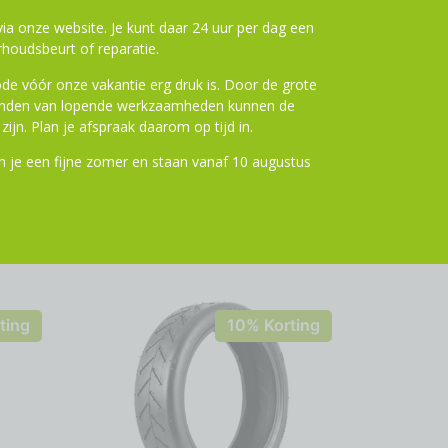
n aan winkelwagen
a onze website. Je kunt daar 24 uur per dag een
houdsbeurt of reparatie.
de vóór onze vakantie erg druk is. Door de grote
ronden van lopende werkzaamheden kunnen de
zijn. Plan je afspraak daarom op tijd in.
 je een fijne zomer en staan vanaf 10 augustus
ting
10% Korting