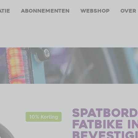
atie
Abonnementen
Webshop
Over
Spatbord
10% Korting
Fatbike i
bevestig