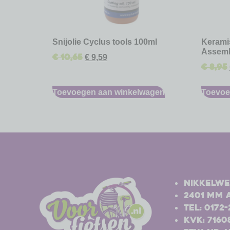
Snijolie Cyclus tools 100ml
Kerami
Assemb
€
10,65
€
9,59
€
8,95
Toevoegen aan winkelwagen
Toevoe
-
-
Nikkelwe
2401 MM 
Tel: 0172
Kvk: 7160