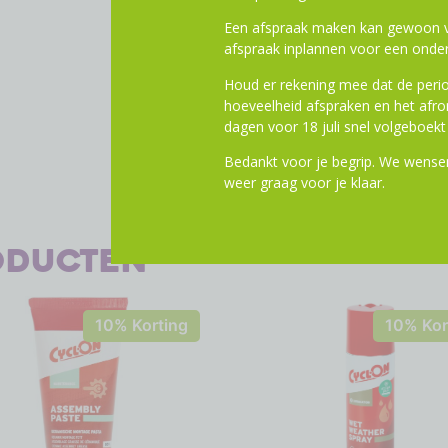
Toevoege
Een afspraak maken kan gewoon vi
afspraak inplannen voor een onder
Houd er rekening mee dat de perio
hoeveelheid afspraken en het af
dagen voor 18 juli snel volgeboekt 
Bedankt voor je begrip. We wensen
weer graag voor je klaar.
oducten
10% Korting
10% Kor