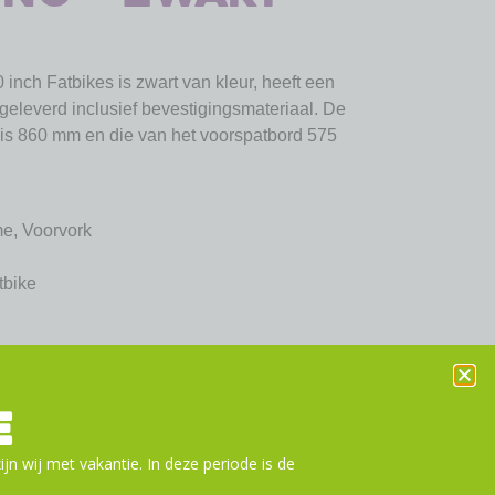
inch Fatbikes is zwart van kleur, heeft een
eleverd inclusief bevestigingsmateriaal. De
 is 860 mm en die van het voorspatbord 575
me, Voorvork
tbike
or
E
ijn wij met vakantie. In deze periode is de