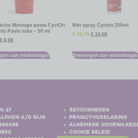
sche Montage pasta CyclOn
Wet spray Cyclon 250ml
ly Paste tube – 50 ml
€
16,75
€
15,08
€
8,06
gen aan winkelwagen
Toevoegen aan winkelwage
-
g 27
Retourneren
Alphen a/d Rijn
Privacyverklaring
-260088
Algemene voorwaard
8850
Cookie beleid