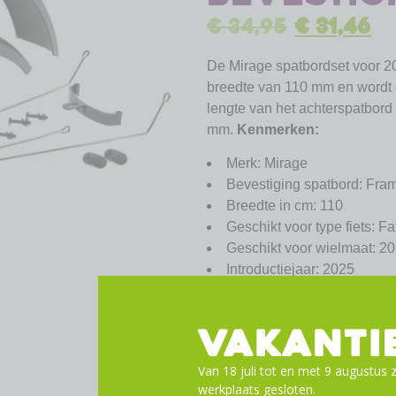
€
34,95
€
31,46
De Mirage spatbordset voor 20 
breedte van 110 mm en wordt g
lengte van het achterspatbord
mm.
Kenmerken:
Merk: Mirage
Bevestiging spatbord: Fra
Breedte in cm: 110
Geschikt voor type fiets: Fa
Geschikt voor wielmaat: 20
Introductiejaar: 2025
Materiaal: Kunststof
Plaatsbepaling: Achter, Vo
VAKANTI
Primaire basiskleur: Zwart
Type: Mirage
Van 18 juli tot en met 9 augustus z
werkplaats gesloten.