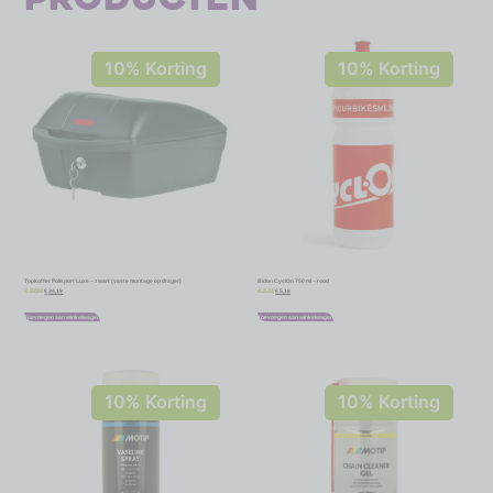
10% Korting
10% Korting
Topkoffer Polisport Luxe – zwart (vaste montage op drager)
Bidon CyclOn 750 ml – rood
€
34,19
€
5,18
€
37,99
€
5,75
Toevoegen aan winkelwagen
Toevoegen aan winkelwagen
10% Korting
10% Korting