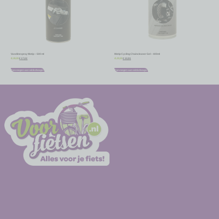
Vaselinespray Motip – 500 ml
Motip Cycling Chaincleaner Gel – 400ml
€
17,02
€
10,91
€
18,91
€
12,12
Toevoegen aan winkelwagen
Toevoegen aan winkelwagen
-
-