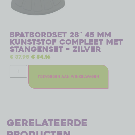
Spatbordset 28″ 45 mm
kunststof compleet met
stangenset – zilver
€
37,95
€
34,16
Toevoegen aan winkelwagen
Gerelateerde
producten