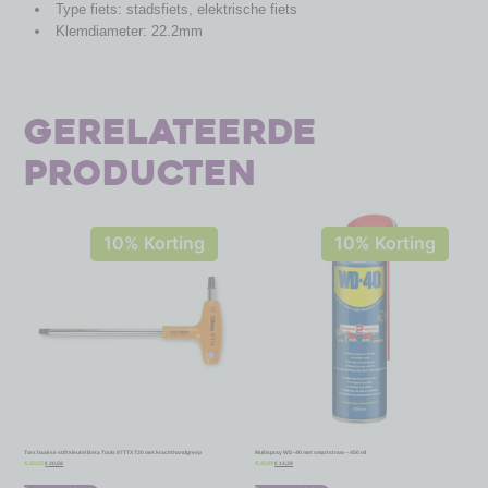
Type fiets: stadsfiets, elektrische fiets
Klemdiameter: 22.2mm
Gerelateerde
producten
10% Korting
10% Korting
Torx haakse stiftsleutel Beta Tools 97TTX T30 met krachthandgreep
Multispray WD-40 met smartstraw – 450 ml
€
20,58
€
14,39
€
22,87
€
15,99