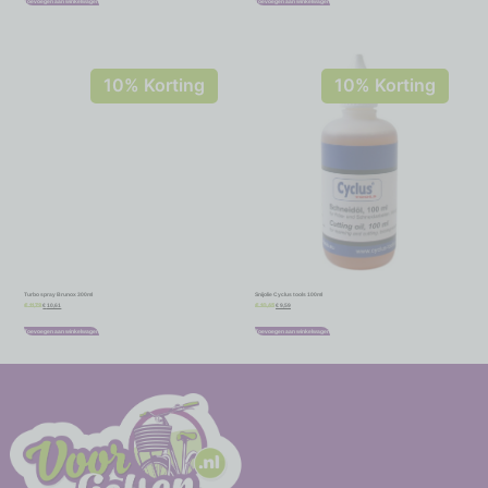
Toevoegen aan winkelwagen
Toevoegen aan winkelwagen
10% Korting
10% Korting
Turbo spray Brunox 300ml
Snijolie Cyclus tools 100ml
€
10,61
€
9,59
€
11,79
€
10,65
Toevoegen aan winkelwagen
Toevoegen aan winkelwagen
-
-