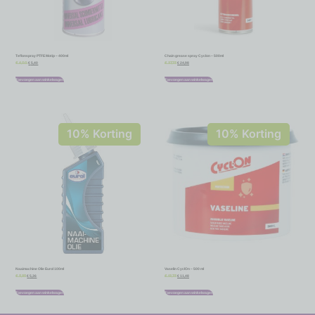
Teflonspray PTFE Motip – 400ml
Chain grease spray Cyclon – 500ml
€
5,40
€
24,98
€
6,00
€
27,75
Toevoegen aan winkelwagen
Toevoegen aan winkelwagen
10% Korting
10% Korting
Naaimachine Olie Eurol 100ml
Vaselin CyclOn – 500 ml
€
5,36
€
11,48
€
5,95
€
12,75
Toevoegen aan winkelwagen
Toevoegen aan winkelwagen