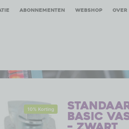
atie
Abonnementen
Webshop
Over
Standaa
10% Korting
Basic va
– zwart