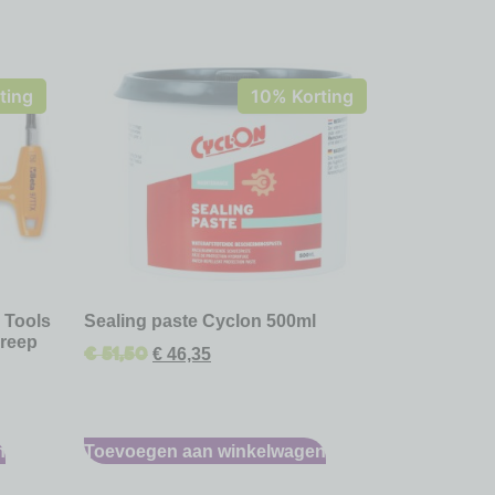
ting
10% Korting
a Tools
Sealing paste Cyclon 500ml
reep
€
51,50
€
46,35
n
Toevoegen aan winkelwagen