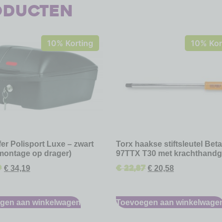
oducten
10% Korting
10% Kor
er Polisport Luxe – zwart
Torx haakse stiftsleutel Bet
montage op drager)
97TTX T30 met krachthandg
9
€
22,87
€
34,19
€
20,58
gen aan winkelwagen
Toevoegen aan winkelwage