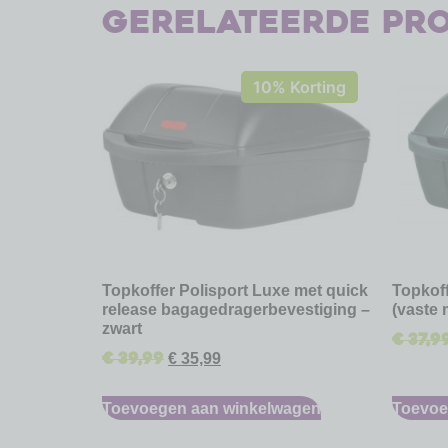
Gerelateerde pr
10% Korting
Topkoffer Polisport Luxe met quick
Topkoff
release bagagedragerbevestiging –
(vaste 
zwart
€
37,9
€
39,99
€
35,99
Toevoegen aan winkelwagen
Toevoe