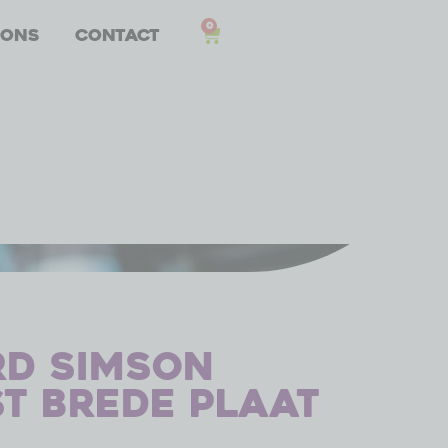
0
 ons
Contact
rd Simson
st brede plaat