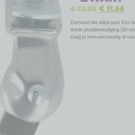
€
12,95
€
11,66
Eenvoud die altijd past. Een
brede plaatbevestiging (30 mm
zaag je hem eenvoudig af voor